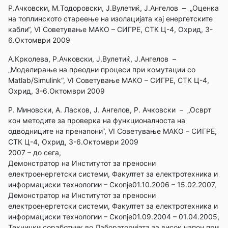
Р.Ачковски, М.Тодоровски, Ј.Вулетиќ, Ј.Ангелов – „Оценка
на топлинското стареење на изолацијата кај енергетските
кабли“, VI Советување МАКО – СИГРЕ, СТК Ц-4, Охрид, 3-
6.Октомври 2009
А.Крколева, Р.Ачковски, Ј.Вулетиќ, Ј.Ангелов –
„Моделирање на преодни процеси при комутации со
Matlab/Simulink“, VI Советување МАКО – СИГРЕ, СТК Ц-4,
Охрид, 3-6.Октомври 2009
Р. Миновски, А. Ласков, Ј. Ангелов, Р. Ачковски – „Осврт
кон методите за проверка на функционалноста на
одводниците на пренапони“, VI Советување МАКО – СИГРЕ,
СТК Ц-4, Охрид, 3-6.Октомври 2009
2007 – до сега,
Демонстратор на Институтот за преносни
електроенергетски системи, Факултет за електротехника и
информациски технологии – Скопје01.10.2006 – 15.02.2007,
Демонстратор на Институтот за преносни
електроенергетски системи, Факултет за електротехника и
информациски технологии – Скопје01.09.2004 – 01.04.2005,
Технички соработник во Лабораторијата за висок напон при