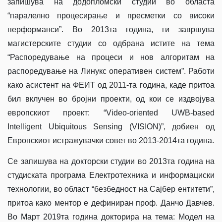
запишува на додопломски студии во областа
“паралелно процесирање и пресметки со високи
перформанси”. Во 2013та година, ги завршува
магистерските студии со одбрана истите на тема
“Распоредување на процеси и нов алгоритам на
распоредување на Линукс оперативен систем”. Работи
како асистент на ФЕИТ од 2011-та година, каде притоа
бил вклучен во бројни проекти, од кои се издвојува
европскиот проект: “Video-oriented UWB-based
Intelligent Ubiquitous Sensing (VISION)”, добиен од
Европскиот истражувачки совет во 2013-2014та година.
Се запишува на докторски студии во 2013та година на
студиската програма Електротехника и информациски
технологии, во област “безбедност на Сајбер ентитети”,
притоа како ментор е дефиниран проф. Данчо Давчев.
Во Март 2019та година докторира на тема: Модел на