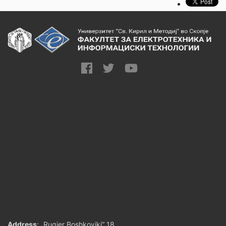
Address
: „Rugjer Boshkovikj“ 18