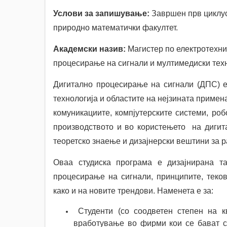
Услови за запишување:
Завршен прв циклус 
природно математички факултет.
Академски назив:
Магистер по електротехни
процесирање на сигнали и мултимедиски тех
Дигитално процесирање на сигнали (ДПС) 
технологија и областите на нејзината примен
комуникациите, компјутерските системи, роб
производството и во користењето на дигит
теоретско знаење и дизајнерски вештини за р
Оваа студиска програма е дизајнирана т
процесирање на сигнали, принципите, теков
како и на новите трендови. Наменета е за:
Студенти (со соодветен степен на к
вработување во фирми кои се бават 