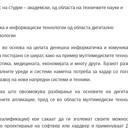
на студии – академски, од областа на техничките науки и
ка и информациски технологии од областа дигитално
нологии
е во основа на целата денешна информатичка и комуник
а постојано се шират, како на пример мултимедиските техно
отика, медицината, економијата и многу други. Брзиот раз
алните уреди и системи наметна потреба за кадар со по
азвој на нови напредни системи и техники.
ака што овозможува разбирање на основите на дигита
ните апликации, пред се во областа мултимедиски техно
валификации) кои сакаат да ги зголемат своите можнос
со проектирање на софтвер или хардвер и применуваат 