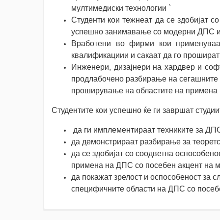
мултимедиски технологии `
Студенти кои тежнеат да се здобијат с
успешно занимавање со модерни ДПС и
Вработени во фирми кои применуваа
квалификациии и сакаат да го прошира
Инженери, дизајнери на хардвер и софт
продлабочено разбирање на сегашните п
проширување на областите на примена 
Студентите кои успешно ќе ги завршат студии
да ги имплементираат техниките за ДПС
да демонстрираат разбирање за теоретс
да се здобијат со соодветна оспособен
примена на ДПС со посебен акцент на 
да покажат зрелост и оспособеност за 
специфичните области на ДПС со посеб