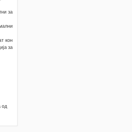
тни за
мални
ат кон
ија за
а од