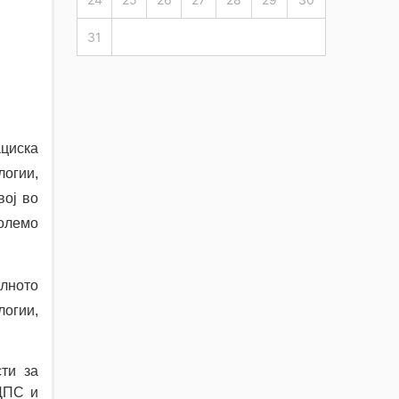
31
ациска
логии,
вој во
големо
лното
логии,
ти за
ДПС и