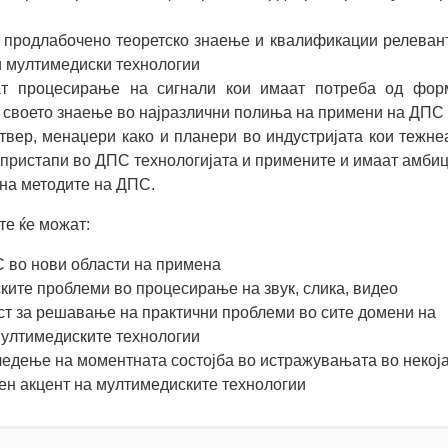
о продлабочено теоретско знаење и квалификации релеван
 мултимедиски технологии
т процесирање на сигнали кои имаат потреба од фор
т своето знаење во најразлични полиња на примени на ДПС
вер, менаџери како и планери во индустријата кои тежне
ристапи во ДПС технологијата и примените и имаат амбиц
на методите на ДПС.
те ќе можат:
 во нови области на примена
ките проблеми во процесирање на звук, слика, видео
ост за решавање на практични проблеми во сите домени на
мултимедиските технологии
следење на моментната состојба во истражувањата во некој
ен акцент на мултимедиските технологии