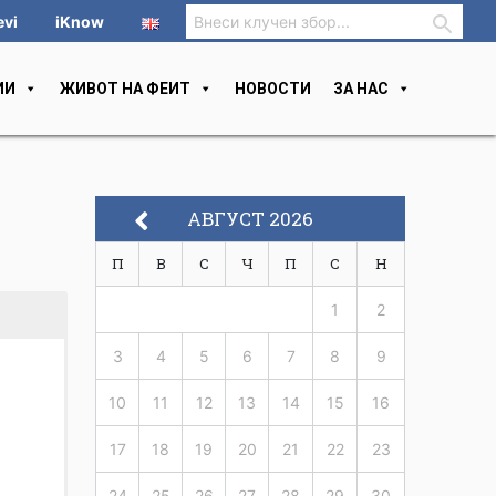
evi
iKnow
ИИ
ЖИВОТ НА ФЕИТ
НОВОСТИ
ЗА НАС
АВГУСТ 2026
П
В
С
Ч
П
С
Н
1
2
3
4
5
6
7
8
9
10
11
12
13
14
15
16
17
18
19
20
21
22
23
24
25
26
27
28
29
30