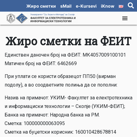
Жиро сметки
sMail
e-Kursevi
iKnow
Жиро сметки на ФЕИТ
Единствен даночен број на ФЕИТ: МК4057009100101
Матичен број на ФЕИТ: 6462669
При уплати се користи образецот ПП50 (вирман
подолу), а во соодветните полиња да се пополни:
Назив на примачот: УКИМ- Факултет за електротехника
и информациски технологии – Скопје (УКИМ-ФЕИТ);
Банка на примачот: Народна банка на РМ.
Сметка: 100000000063095
Сметка на буџетски корисник: 160010428678814