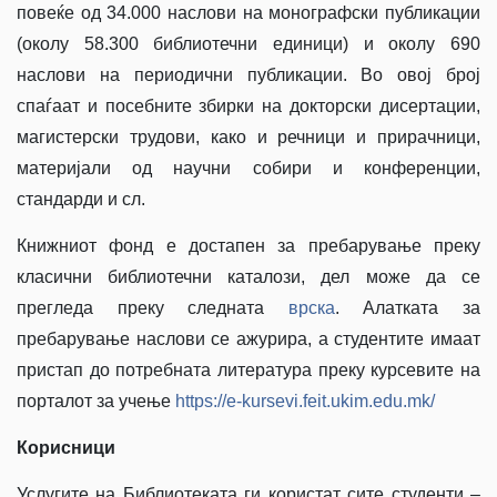
повеќе од 34.000 наслови на монографски публикации
(околу 58.300 библиотечни единици) и oколу 690
наслови на периодични публикации. Во овој број
спаѓаат и посебните збирки на докторски дисертации,
магистерски трудови, како и речници и прирачници,
материјали од научни собири и конференции,
стандарди и сл.
Книжниот фонд е достапен за пребарување преку
класични библиотечни каталози, дел може да се
прегледа преку следната
врска
. Алатката за
пребарување наслови се ажурира, а студентите имаат
пристап до потребната литература преку курсевите на
порталот за учење
https://e-kursevi.feit.ukim.edu.mk/
Корисници
Услугите на Библиотеката ги користат сите студенти –