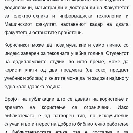
додипломци, магистранди и докторанди на Факултетот
за електротехника и информациски технологии и
Машинскиот факултет, наставниот кадар на двата
факултета и останатите вработени.
Корисникот може да позајмува книги само лично, со
индекс заверен за тековната учебна година. Студентот
на додипломските студии, во исто време, може да
користи книги од два предмета (од секој предмет
учебник и збирка) и книгите може да ги задржи најмногу
една календарска година.
Бројот на публикации што се даваат на користење и
времето на користење се ограничени. Иако
библиотеката е од затворен тип, во исклучителни
случаи и во интерес на доброто библиотечно работење
и библиотекарската етика, таа е достапна и за