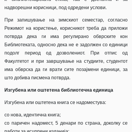
надворешни корисници, под одредени услови.
При запишување на зимскиот семестар, согласно
Режимот на користење, корисникот треба да приложи
потврда дека ги има регулирано обврските кон
Библиотеката, односно дека не е задолжен со единици
подолг период од дозволениот. При отпис од
Факултетот и при завршување на студиите, студентот
има обврска да ги врати сите позајмени единици, за
што добива писмена потврда.
Изгубена или оштетена библиотечна единица
Изгубена или оштетена книга се надоместува:
со нова, идентична книга;
со паричен надомест, 5 денари по страна, доколку се
работи за исцрпени изданија;