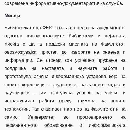
современа информативно-документаристичка служба.
Мисија
Библиотеката на ФЕИТ спаѓа во редот на академските,
односно високошколските библиотеки и нејзината
мисија е да ја поддржи мисијата на Факултетот,
овозможувајќи пристап до изворите на знаења и
информации. Се стреми кон успешно пружање на
поддршка на наставата и научната работа и
претставува агилна информациска установа која на
своите корисници – студентите, наставниот кадар и
научниците – им осигурува услови за учење и
истражувачка работа преку примена на новите
технологии. Таа е активен партнер на Факултетот и на
самиот Универзитет во промовирањето на
перманентното образование и информациската