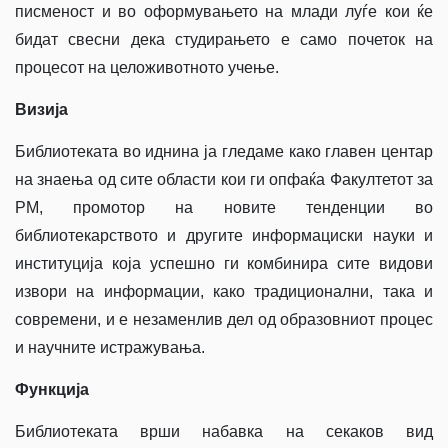
писменост и во оформувањето на млади луѓе кои ќе
бидат свесни дека студирањето е само почеток на
процесот на целоживотното учење.
Визија
Библиотеката во иднина ја гледаме како главен центар
на знаења од сите области кои ги опфаќа Факултетот за
РМ, промотор на новите тенденции во
библиотекарството и другите информациски науки и
институција која успешно ги комбинира сите видови
извори на информации, како традиционални, така и
современи, и е незаменлив дел од образовниот процес
и научните истражувања.
Функција
Библиотеката врши набавка на секаков вид