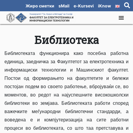
Жиро сметки
sMail
e-Kursevi
iKnow
Библиотека
Библиотеката функционира како посебна работна
единица, заедничка за Факултетот за електротехника и
информациски технологии и Машинскиот факултет.
Постои од формирањето на факултетите и бележи
постојан подем во своето работење, вбројуваќи се, во
моментов, во редот на најуспешните високошколски
библиотеки во земјава. Библиотеката работи според
важечките меѓународни библиотечни стандарди, а
воведeна е и компјутеризација на сите работни
процеси во библиотеката, со што таа претставува и