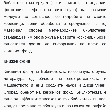
библиотечен материјал (книги, списанија, стандарди,
фотокопии, референтна литература) на различни
медиуми во согласност со потребите на своите
корисници, врши обработка и средување на тој
материјал според меѓународните библиотечни
стандарди и им овозможува на своите корисници брз и
едноставен достап до информации во врска со
книжниот фонд.
Книжен фонд
Книжниот фонд на Библиотеката го сочинува стручна
литература од областа на електротехниката и
машинството и ним сродните науки и дисциплини.
Според обемот на книжниот фонд, Библиотеката е
една од најбогатите високошколски библиотеки кај нас.
Фондот постојано се збогатува и, во моментов, опфаќа