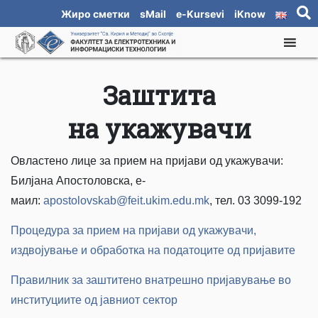
Жиро сметки
sMail
e-Kursevi
iKnow
Заштита
на укажувачи
Овластено лице за прием на пријави од укажувачи:
Билјана Aпостоловска, е-
маил:
apostolovskab@feit.ukim.edu.mk
, тел. 03 3099-192
Процедура за прием на пријави од укажувачи,
издвојување и обработка на податоците од пријавите
Правилник за заштитено внатрешно пријавување во
институциите од јавниот сектор