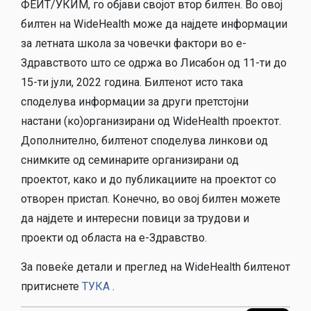
ФЕИТ/УКИМ, го објави својот втор билтен. Во овој
билтен на WideHealth може да најдете информации
за летната школа за човечки фактори во e-
Здравството што се одржа во Лисабон од 11-ти до
15-ти јули, 2022 година. Билтенот исто така
споделува информации за други претстојни
настани (ко)организирани од WideHealth проектот.
Дополнително, билтенот споделува линкови од
снимките од семинарите организирани од
проектот, како и до публикациите на проектот со
отворен пристап. Конечно, во овој билтен можете
да најдете и интересни повици за трудови и
проекти од областа на е-Здравство.
За повеќе детали и преглед на WideHealth билтенот
притиснете
ТУКА
.