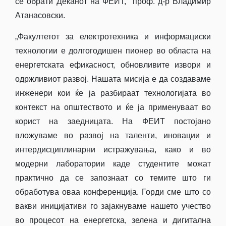
се обрати Деканот на ФЕИТ, проф. д-р Владимир
Атанасовски.
„Факултетот за електротехника и информациски
технологии е долгогодишен пионер во областа на
енергетската ефикасност, обновливите извори и
одржливиот развој. Нашата мисија е да создаваме
инженери кои ќе ја разбираат технологијата во
контекст на општеството и ќе ја применуваат во
корист на заедницата. На ФЕИТ постојано
вложуваме во развој на таленти, иновации и
интердисциплинарни истражувања, како и во
модерни лаборатории каде студентите можат
практично да се запознаат со темите што ги
обработува оваа конференција. Горди сме што со
вакви иницијативи го зајакнуваме нашето учество
во процесот на енергетска, зелена и дигитална