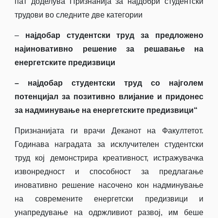
пат доделува Признанија за најдобри студентски
трудови во следните две категории
–
најдобар студентски труд за предложено
најиновативно решение за решавање на
енергетските предизвици
–
најдобар студентски труд со најголем
потенцијал за позитивно влијание и придонес
за надминување на енергетските предизвици
“
Признанијата ги врачи Деканот на Факултетот.
Годинава наградата за исклучителен студентски
труд кој демонстрира креативност, истражувачка
извонредност и способност за предлагање
иновативно решение насочено кон надминување
на современите енергетски предизвици и
унапредување на одржливиот развој, им беше