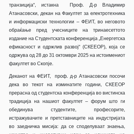
транзиција“, истакна Проф. Д-р Владимир
Атанасовски, декан на Факултет за електротехника
и информациски технологии – ФЕИТ, во неговото
обраќање пред учесниците на тринаесеттото
издание на Студентската конференција „Енергетска
ефикасност и одржлив развој“ (СКЕЕОР), која се
одржува од 28 до 31 октомври 2025 на истоимениот
факултет во Скопје.
Деканот на ФЕИТ, проф. д-р Атанасовски посочи
дека во текот на изминатите години, СКЕЕОР
прерасна од студентска конференција во вистинска
традиција на нашиот факултет – форум што ги
обединува студентите, професорите,
истражувачите и претставниците на индустријата
во заедничка мисија: да се споделуваат знаења,