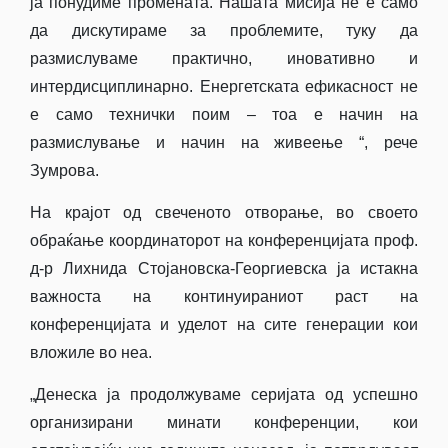
ја понудиме промената. Нашата мисија не е само
да дискутираме за проблемите, туку да
размислуваме практично, иновативно и
интердисциплинарно. Енергетската ефикасност не
е само технички поим – тоа е начин на
размислување и начин на живеење “, рече
Зумрова.
На крајот од свеченото отворање, во своето
обраќање координаторот на конференцијата проф.
д-р Лихнида Стојановска-Георгиевска ја истакна
важноста на континуираниот раст на
конференцијата и уделот на сите генерации кои
вложиле во неа.
„Денеска ја продолжуваме серијата од успешно
организирани минати конференции, кои