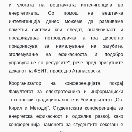
и улогата на вештачката интелигенција во
енергетиката. Со помош на вештачка
интелигенција денес можеме да развиваме
паметни системи кои следат, анализираат и
предвидуваат потрошувачка, а тоа директно
придонесува за намалување на загубите,
зголемување на ефикасноста и подобро
управување со ресурсите“, рече пред присутните
деканот на ФЕИТ, проф. д-р Атанасовски.
Коорганизатор на конференцијата покрај
Факултетот за електротехника и информациски
технологии традиционално е и Универзитетот „Св.
Кирил и Методиј“. Студентската конференција за
енергетска ефикасност и одржлив развој, како
конференција наменета за студентите секогаш е