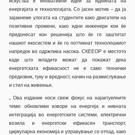
искуства и иновативни идеи за иднината на
енергијата и технологијата. Со јасен мотив – да ја
зајакнеме улогата на студентите како двигатели на
позитивни промени, како идни инженери кои ќе
придонесат кон решенија што ќе го заштитат
нашиот екосистем и ќе го поттикнат технолошкиот
напредок во одржлива насока. СКЕЕОР е местото
каде што младите можат да покажат дека
енергетската ефикасност не е само технички
предизвик, туку и вредност, начин на размислување
и стил на живеење.
„ Ова издание носи свеж фокус на најактуелните
теми: обновливи извори на енергија и нивната
интеграција во енергетските системи, електрични
возила и енергетски ефикасен транспорт,
циркуларна економија и управување со отпад, како