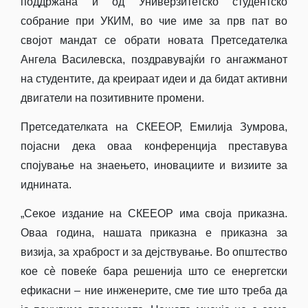
поддржана и од Универзитетско студентско
собрание при УКИМ, во чие име за прв пат во
својот мандат се обрати новата Претседателка
Ангела Василевска, поздравувајќи го ангажманот
на студентите, да креираат идеи и да бидат активни
двигатели на позитивните промени.
Претседателката на СКЕЕОР, Емилија Зумрова,
појасни дека оваа конференција преставува
спојување на знаењето, иновациите и визиите за
иднината.
„Секое издание на СКЕЕОР има своја приказна.
Оваа година, нашата приказна е приказна за
визија, за храброст и за дејствување. Во општество
кое сè повеќе бара решенија што се енергетски
ефикасни – ние инженерите, сме тие што треба да