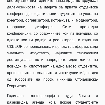
опстојувајќи низ годините наназад, ја потврдуваат
далекусежноста на идејата за првата студентска
конференција, која ги стави студентите во улога на
креатори, организатори, истражувачи, модератори,
говорници, дизајнери. Сите претходни
конференции, со содржините кои ги понудија, со
идеите кои ги родија и реализираа, го издигнаа
СКЕЕОР во препознаена и ценета платформа, каде
знаењето, искуството, најновите технолошки
достигнувања, но и напредните идеи кои се на
повидок, ги сплотуваат на едно место студентите,
професорите, компаниите и институциите.“, се дел
од зборовите на проф. Лихнида Стојановска-
Георгиевска.
Годинава, конференцијата нуди богата и
разновидна агенда која покрај студентските