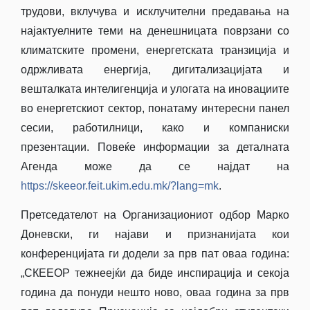
трудови, вклучува и исклучителни предавања на
најактуелните теми на денешницата поврзани со
климатските промени, енергетската транзиција и
одржливата енергија, дигитализацијата и
вешталката интелигенција и улогата на иновациите
во енергетскиот сектор, понатаму интересни панел
сесии, работилници, како и компаниски
презентации. Повеќе информации за деталната
Агенда може да се најдат на
https://skeeor.feit.ukim.edu.mk/?lang=mk
.
Претседателот на Организациониот одбор Марко
Доневски, ги најави и признанијата кои
конференцијата ги додели за прв пат оваа година:
„СКЕЕОР тежнеејќи да биде инспирација и секоја
година да понуди нешто ново, оваа година за прв