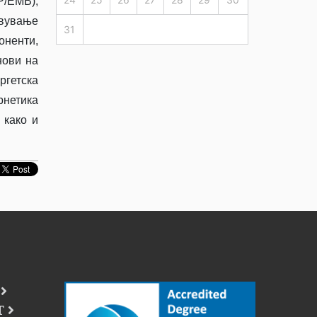
/EMB),
вување
31
ненти,
нови на
гетска
рнетика
 како и
Т