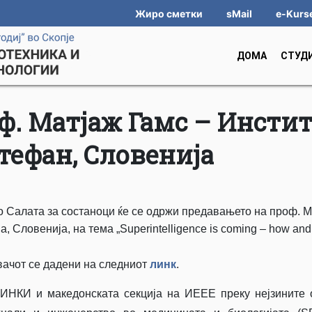
Жиро сметки
sMail
e-Kurs
ДОМА
СТУД
ф. Матјаж Гамс – Инсти
тефан, Словенија
 во Салата за состаноци ќе се одржи предавањето на проф. 
Словенија, на тема „Superintelligence is coming – how and
ачот се дадени на следниот
линк
.
ИНКИ и македонската секција на ИЕЕЕ преку нејзините 