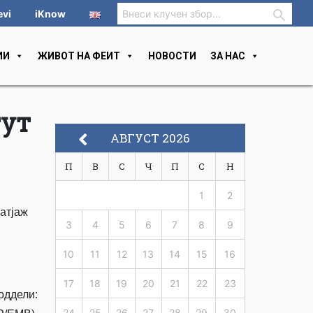
evi
iKnow
ИИ
ЖИВОТ НА ФЕИТ
НОВОСТИ
ЗА НАС
тут
АВГУСТ 2026
П
В
С
Ч
П
С
Н
1
2
Матјаж
3
4
5
6
7
8
9
10
11
12
13
14
15
16
17
18
19
20
21
22
23
оддели:
24
25
26
27
28
29
30