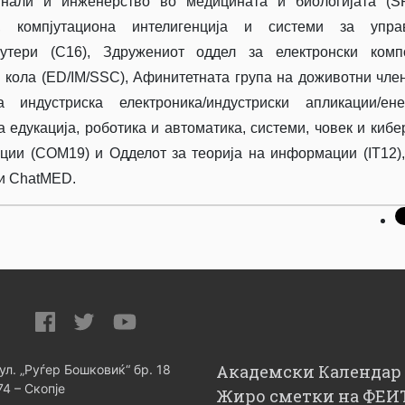
нали и инженерство во медицината и биологијата (SP
 компјутациона интелигенција и системи за упра
јутери (C16), Здружениот оддел за електронски компо
 кола (ED/IM/SSC), Афинитетната група на доживотни чле
индустриска електроника/индустриски апликации/енер
а едукација, роботика и автоматика, системи, човек и кибе
ции (COM19) и Одделот за теорија на информации (IT12),
 и ChatMED.
Академски Календар
 ул. „Руѓер Бошковиќ“ бр. 18
74 – Скопје
Жиро сметки на ФЕИ