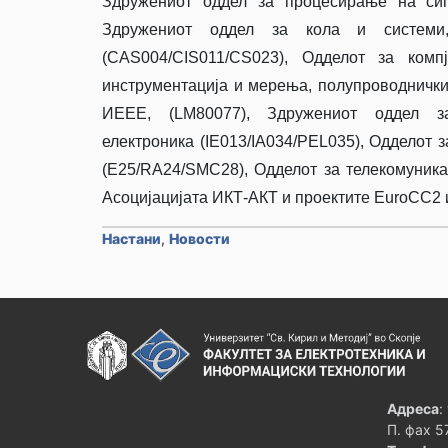
Здружениот оддел за процесирање на сиг
Здружениот оддел за кола и системи,
(CAS004/CIS011/CS023), Одделот за комп
инструментација и мерења, полупроводнички
ИЕЕЕ, (LM80077), Здружениот оддел за 
електроника (IE013/IA034/PEL035), Одделот з
(E25/RA24/SMC28), Одделот за телекомуника
Асоцијацијата ИКТ-АКТ и проектите EuroCC2
Настани
,
Новости
Адреса
:
П. фах 5