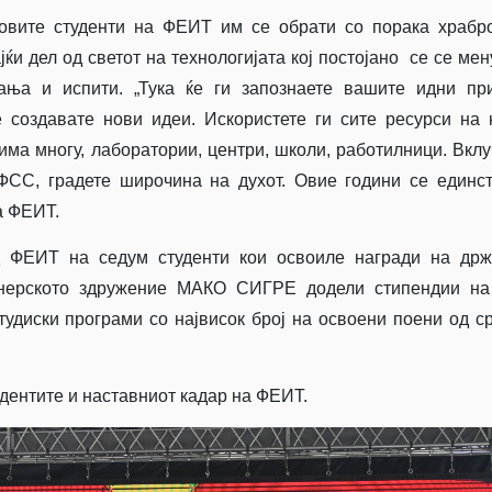
овите студенти на ФЕИТ им се обрати со порака храбр
ќи дел од светот на технологијата кој постојано се се мен
а и испити. „Тука ќе ги запознаете вашите идни при
е создавате нови идеи. Искористете ги сите ресурси на
има многу, лаборатории, центри, школи, работилници. Вклу
 ФСС, градете широчина на духот. Овие години се единс
на ФЕИТ.
д ФЕИТ на седум студенти кои освоиле награди на држ
енерското здружение МАКО СИГРЕ додели стипендии на
тудиски програми со највисок број на освоени поени од с
дентите и наставниот кадар на ФЕИТ.