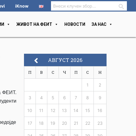
evi
iKnow
ИИ
ЖИВОТ НА ФЕИТ
НОВОСТИ
ЗА НАС
а
АВГУСТ 2026
П
В
С
Ч
П
С
Н
1
2
а ФЕИТ.
3
4
5
6
7
8
9
туденти
10
11
12
13
14
15
16
редојде
17
18
19
20
21
22
23
24
25
26
27
28
29
30