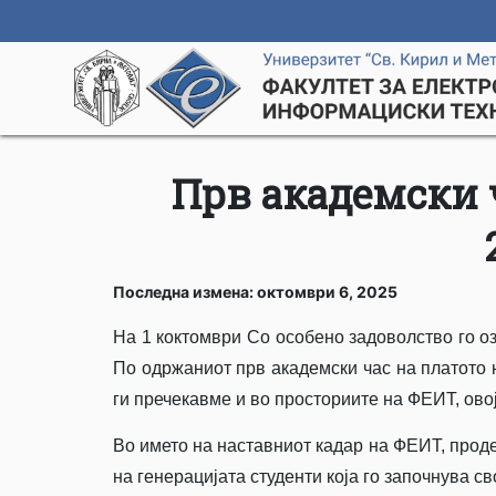
Прв академски 
Последна измена: октомври 6, 2025
На 1 коктомври Со особено задоволство го о
По одржаниот прв академски час на платото н
ги пречекавме и во просториите на ФЕИТ, овој
Во името на наставниот кадар на ФЕИТ, проде
на генерацијата студенти која го започнува с