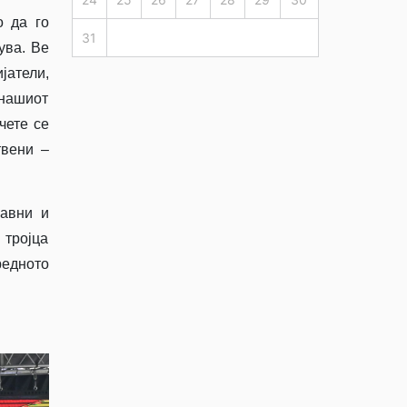
о да го
31
ува. Ве
јатели,
 нашиот
чете се
твени –
авни и
 тројца
редното