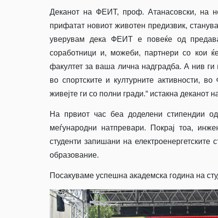
Деканот на ФЕИТ, проф. Атанасовски, на н
прифатат новиот животен предизвик, станувај
уверувам дека ФЕИТ е повеќе од предавањ
соработници и, можеби, партнери со кои ќ
факултет за ваша лична надградба. А нив ги 
во спортските и културните активности, во
живејте ги со полни гради.“ истакна деканот 
На првиот час беа доделени стипендии о
меѓународни натпревари. Покрај тоа, инж
студенти запишани на електроенергетските с
образование.
Посакуваме успешна академска година на сту