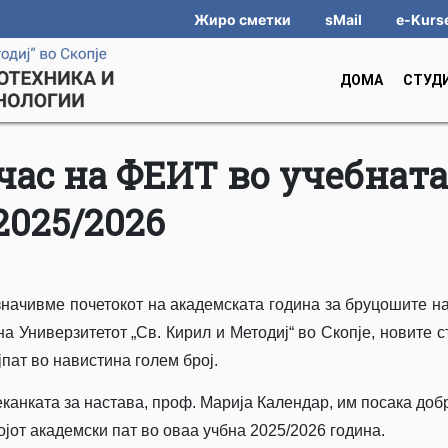
Жиро сметки
sMail
e-Kurs
ДОМА
СТУД
час на ФЕИТ во учебнат
2025/2026
значивме почетокот на академската година за бруцошите н
а Универзитетот „Св. Кирил и Методиј“ во Скопје, новите с
пат во навистина голем број.
канката за настава, проф. Марија Календар, им посака доб
војот академски пат во оваа учбна 2025/2026 година.