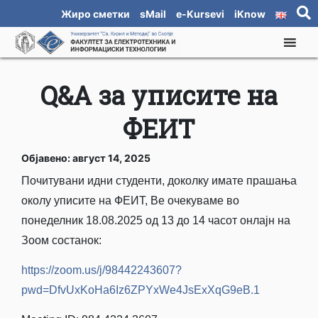
Жиро сметки
sMail
e-Kursevi
iKnow
Q&A за уписите на
ФЕИТ
Објавено: август 14, 2025
Почитувани идни студенти, доколку имате прашања
околу уписите на ФЕИТ, Ве очекуваме во
понеделник 18.08.2025 од 13 до 14 часот онлајн на
Зоом состанок:
https://zoom.us/j/98442243607?
pwd=DfvUxKoHa6Iz6ZPYxWe4JsExXqG9eB.1