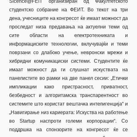
Sicence@FEIT организиран од Факултетското
студентско собрание на ФЕИТ. Во текот на три
дена, учесниците на конгресот ќе имаат можност да
проследат низа предавања на актуелни теми од
сите области на електротехниката и
информациските технологии, вклучувајќи и теми
поврзани со длабоко учење, невронски мрежи и
хибридни комуникациски системи. Студентите ќе
имаат можност да ги слушнат искуствата на
панелистите во рамки на две панел сесии: „Етички
импликации како пристрасност, приватност,
безбедност и алгоритамска транспарентност во
системите што користат вештачка интелигенција“ и
„Навигирање низ кариерата: Искуства на работење
во Startup наспроти големи корпорации“. Со
поддршка на спонзорите на конгресот ќе се