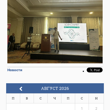
Новости
АВГУСТ 2026
П
В
С
Ч
П
С
Н
1
2