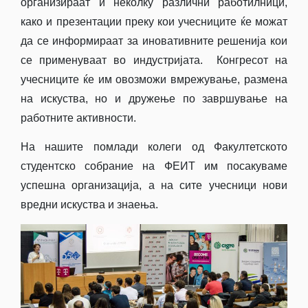
организираат и неколку различни работилници,
како и презентации преку кои учесниците ќе можат
да се информираат за иновативните решенија кои
се применуваат во индустријата. Конгресот на
учесниците ќе им овозможи вмрежување, размена
на искуства, но и дружење по завршување на
работните активности.
На нашите помлади колеги од Факултетското
студентско собрание на ФЕИТ им посакуваме
успешна организација, а на сите учесници нови
вредни искуства и знаења.