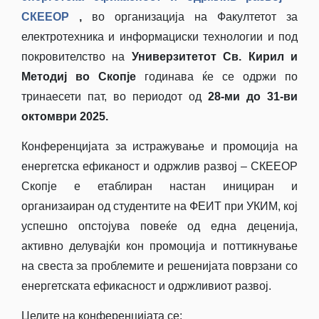
СКЕЕОР
,
во организација на Факултетот за
електротехника и информациски технологии и под
покровителство на
Универзитет
от
Св.
Кирил и
Методиј
во
Скопје
годинава ќе се одржи по
тринаесети пат, во периодот од
28-ми до 31-ви
октомври 2025.
Конференцијата за истражување и промоција на
енергетска ефиканост и одржлив развој – СКЕЕОР
Скопје e етаблиран настан инициран и
организаиран од студентите на ФЕИТ при УКИМ, кој
успешно опстојува повеќе од една деценија,
активно делувајќи кон промоција и поттикнување
на свеста за проблемите и решенијата поврзани со
енергетската ефикасност и одржливиот развој.
Целите на конференцијата се: