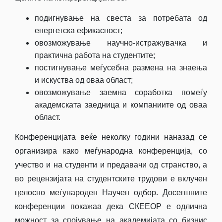
подигнување на свеста за потребата од
енергетска ефикасност;
овозможување научно-истражувачка и
практична работа на студентите;
постигнување меѓусебна размена на знаења
и искуства од оваа област;
овозможување заемна соработка помеѓу
академската заедница и компаниите од оваа
област.
Конференцијата веќе неколку години наназад се
организира како меѓународна конференција, со
учество и на студенти и предавачи од странство, а
во рецензијата на студентските трудови е вклучен
целосно меѓународен Научен одбор. Досегшните
конференции покажаа дека СКЕЕОР е одлична
можност за спојување на академијата со бизнис