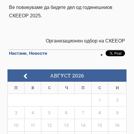
Ве повикуваме да бидете дел од годинешниов
СКЕЕОР 2025.
Организационен одбор на СКЕЕОР
Настани
,
Новости
АВГУСТ 2026
П
В
С
Ч
П
С
Н
1
2
3
4
5
6
7
8
9
10
11
12
13
14
15
16