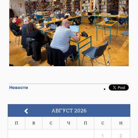
Новости
АВГУСТ 2026
П
В
С
Ч
П
С
Н
1
2