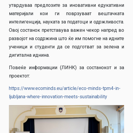
утврдуваа предлозите за иновативни едукативни
материјали кои ги поврзуваат вештачката
интелигенција, науката за податоци и одржливоста.
Овој состанок претставува важен чекор напред во
развојот на содржина што ќе им помогне на идните
ученици и студенти да се подготват за зелена и
дигитална иднина.
Повеќе информации (ЛИНК) за состанокот и за
проектот:
https://www.ecominds.eu/article/eco-minds-tpm4-in-
ljubljana-where-innovation-meets-sustainability