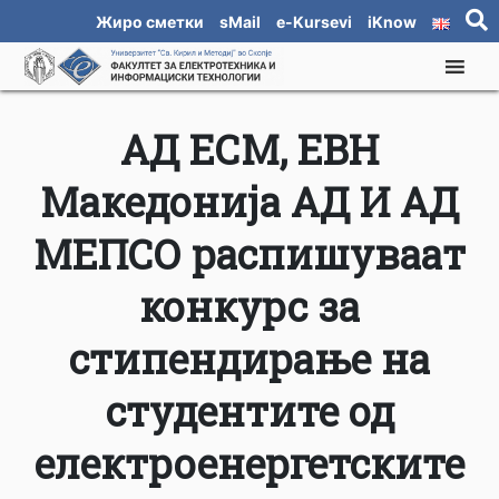
Жиро сметки
sMail
e-Kursevi
iKnow
АД ЕСМ, ЕВН
Македонија АД И АД
МЕПСО распишуваат
конкурс за
стипендирање на
студентите од
електроенергетските