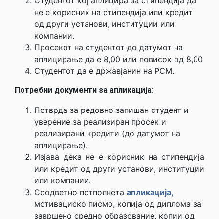
Студентот кој аплицира за стипендија да
не е корисник на стипендија или кредит
од други установи, институции или
компании.
Просекот на студентот до датумот на
аплицирање да е 8,00 или повисок од 8,00
Студентот да е државјанин на РСМ.
Потребни документи
за апликација:
Потврда за редовно запишан студент и
уверение за реализиран просек и
реализирани кредити (до датумот на
аплицирање).
Изјава дека не е корисник на стипендија
или кредит од други установи, институции
или компании.
Соодветно потполнета
апликација,
мотивациско писмо, копија од диплома за
завршено средно образование, копии од