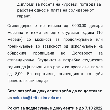
дипломи за посета на курсеви, потврда за
работен однос и плата на солидарниот
гарант.
Стипендијата е во висина од 8.000,00 денари
месечно и важи за една студиска година (10
месеци) со можност за продолжување или
прекинување во зависност од исполнување на
обврските пропишани во Договорот за
стипендирање. Студентот е потребно студиската
година да ја заврши во рок и со просек не помал
од 8,00. Во спротивно, стипендистот го губи
правото на стипендија.
Сите потребни документи треба да се достават
на
ssluzba@feit.ukim.edu.mk
Рокот за поднесување документи е до 7.10.2022