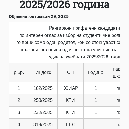
2025/2026 година
Објавено: октомври 29, 2025
Рангирани прифатени кандидати
по интерен оглас за избор на студенти чие родите
го врши само еден родител, кои се стекнуваат со по
плаќање половина од износот на уписнината за п
студии за учебната 2025/2026 година
партиц.
р.бр.
Индекс
СП
Година
школар
1
182/2025
КСИАР
1
парт.
2
253/2025
КТИ
1
парт.
3
232/2025
КТИ
1
парт.
4
319/2025
ЕЕС
1
парт.