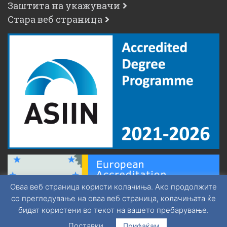
Заштита на укажувачи
Стара веб страница
Оваа веб страница користи колачиња. Ако продолжите
со прегледување на оваа веб страница, колачињата ќе
бидат користени во текот на вашето пребарување.
Поставки
Прифаќам