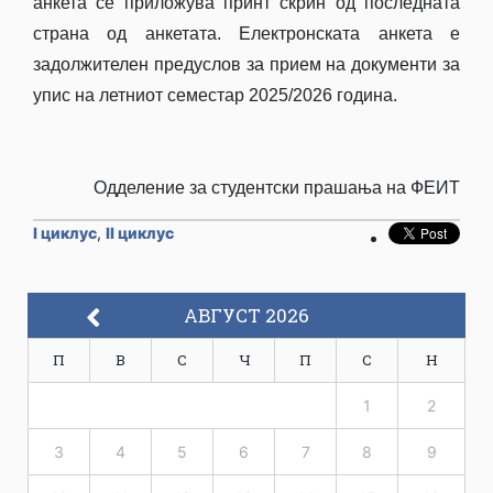
анкета се приложува принт скрин од последната
страна од анкетата. Електронската анкета е
задолжителен предуслов за прием на документи за
упис на летниот семестар 2025/2026 година.
Одделение за студентски прашања на ФЕИТ
I циклус
,
II циклус
АВГУСТ 2026
П
В
С
Ч
П
С
Н
1
2
3
4
5
6
7
8
9