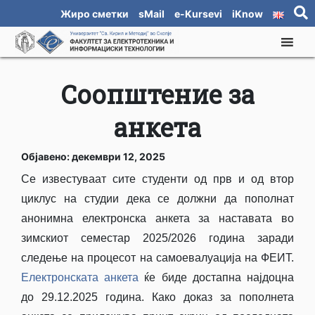
Жиро сметки
sMail
e-Kursevi
iKnow
Соопштение за
анкета
Објавено: декември 12, 2025
Се известуваат сите студенти од прв и од втор
циклус на студии дека се должни да пополнат
анонимна електронска анкета за наставата во
зимскиот семестар 2025/2026 година заради
следење на процесот на самоевалуација на ФЕИT.
Електронската анкета
ќе биде достапна најдоцна
до 29.12.2025 година. Како доказ за пополнета