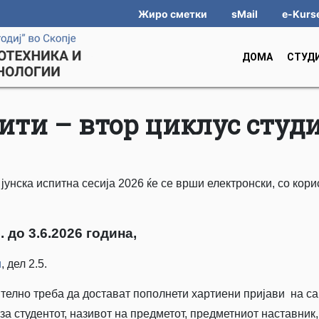
Жиро сметки
sMail
e-Kurs
ДОМА
СТУД
ити – втор циклус студ
јунска испитна сесија 2026 ќе се врши електронски, со кор
. до 3.6.2026 година,
и
, дел 2.5.
ително треба да достават пополнети хартиени пријави на с
за студентот, називот на предметот, предметниот наставник,