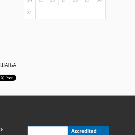
31
РАШАЊА