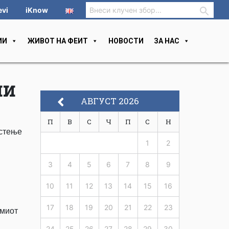
evi
iKnow
ИИ
ЖИВОТ НА ФЕИТ
НОВОСТИ
ЗА НАС
ии
АВГУСТ 2026
П
В
С
Ч
П
С
Н
истење
1
2
3
4
5
6
7
8
9
10
11
12
13
14
15
16
17
18
19
20
21
22
23
амиот
24
25
26
27
28
29
30