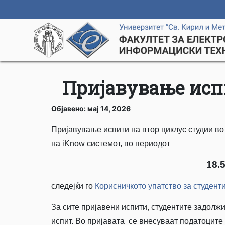
Пријавување исп
Објавено: мај 14, 2026
Пријавување испити на втор циклус студии во 
на iKnow системот, во периодот
18.5
следејќи го
Корисничкото упатство за студент
За сите пријавени испити, студентите задолж
испит. Во пријавата се внесуваат податоците 