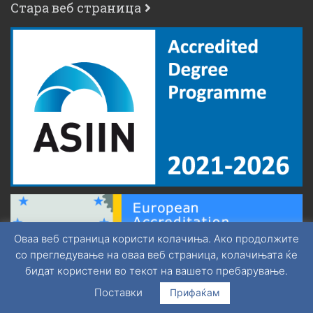
Стара веб страница
Оваа веб страница користи колачиња. Ако продолжите
со прегледување на оваа веб страница, колачињата ќе
бидат користени во текот на вашето пребарување.
Поставки
Прифаќам