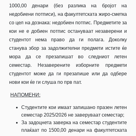
1000,00 денари (без разлика на бројот на
недобиени потписи), на факултетската жиро-сметка
со цел на дознака: недобиен потпис. Предметите за
кои не е добиен потпис остануваат незаверени и
студентот нема право да ги полага. Доколку
станува збор за задолжителни предмети истите ќе
мора да се презапишат во следниот летен
семестар. Незаверените изборните предмети
студентот може да ги презапише или да одбере
нови кои ќе ги слуша по прв пат.
НАПОМЕНИ:
Студентите кои имаат запишано празен летен
семестар 2025/2026 не заверуваат семестар;
За задоцнета заверка на семестар студентите
плаќаат по 1500,00 денари на факултетската