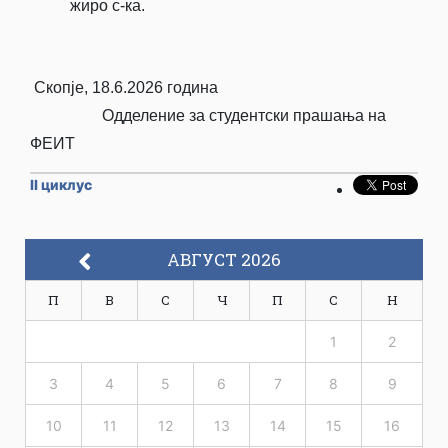
жиро с-ка.
Скопје, 18.6.2026 година
Одделение за студентски прашања на
ФЕИТ
II циклус
АВГУСТ 2026
П
В
С
Ч
П
С
Н
1
2
3
4
5
6
7
8
9
10
11
12
13
14
15
16