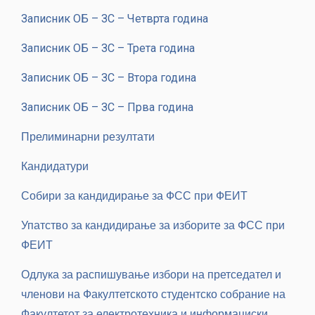
Записник ОБ – ЗС – Четврта година
Записник ОБ – ЗС – Трета година
Записник ОБ – ЗС – Втора годинa
Записник ОБ – ЗС – Прва година
Прелиминарни резултати
Кандидатури
Собири за кандидирање за ФСС при ФЕИТ
Упатство за кандидирање за изборите за ФСС
при
ФЕИТ
Одлука за распишување избори на претседател и
членови на Факултетското студентско собрание на
Факултетот за електротехника и информациски