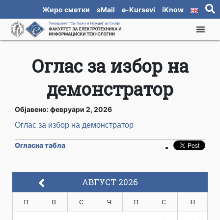
Жиро сметки
sMail
e-Kursevi
iKnow
Оглас за избор на
демонстратор
Објавено: февруари 2, 2026
Оглас за избор на демонстратор
Огласна табла
АВГУСТ 2026
П
В
С
Ч
П
С
Н