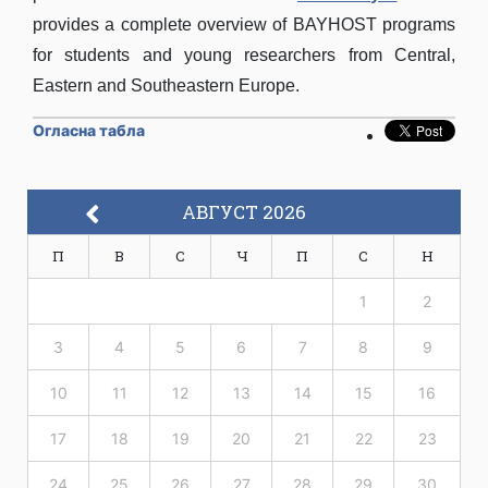
provides a complete overview of BAYHOST programs
for students and young researchers from Central,
Eastern and Southeastern Europe.
Огласна табла
АВГУСТ 2026
П
В
С
Ч
П
С
Н
1
2
3
4
5
6
7
8
9
10
11
12
13
14
15
16
17
18
19
20
21
22
23
24
25
26
27
28
29
30