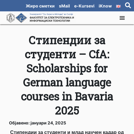
Жиро сметки
sMail
e-Kursevi
iKnow
Стипендии за
студенти – CfA:
Scholarships for
German language
courses in Bavaria
2025
Објавено: јануари 24, 2025
С
типендии за студенти и млад научен кадар од