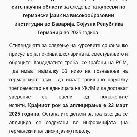
сите научни области
за следење на
курсеви по
германски јазик на високообразовни
институции во Баварија, Сојузна Република
Германија
во 2025 година.
Стипендијата за следење на курсевите со физичко
присуство ја покрива школарината, сместувањето и
оброците. Кандидатите треба се граѓани на РСМ,
да имаат најмалку Б1 ниво на познавање на
германскиот јазик, да имаат запишано најмалку
трет семестар на единицата на УКИМ и да достават
уверение со оцени од положените
испити.
Крајниот рок за аплицирање е 23 март
2025
година
. Останатите детали за тоа како да се
аплицира се содржани во информцијата (на
германски и англиски јазик) подолу.