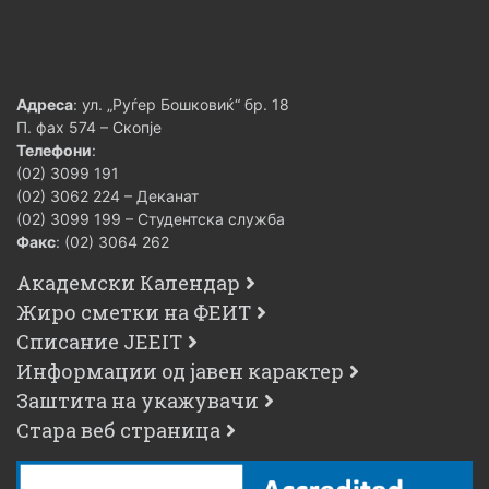
Адреса
: ул. „Руѓер Бошковиќ“ бр. 18
П. фах 574 – Скопје
Телефони
:
(02) 3099 191
(02) 3062 224 – Деканат
(02) 3099 199 – Студентска служба
Факс
: (02) 3064 262
Академски Календар
Жиро сметки на ФЕИТ
Списание JEEIT
Информации од јавен карактер
Заштита на укажувачи
Стара веб страница