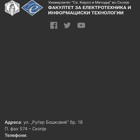
Адреса
: ул. „Руѓер Бошковиќ“ бр. 18
П. фах 574 – Скопје
Телефони
: