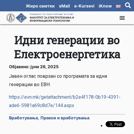
Жиро сметки
sMail
e-Kursevi
iKnow
Идни генерации во
Електроенергетика
Објавено: јуни 26, 2025
Јавен оглас поврзан со програмата за идни
генерации во ЕВН:
https://evn.mk/getattachment/b2e4f178-0b19-4391-
ade6-5981a69c8d7e/144.aspx
Вработувања
,
Пракси и вработувања