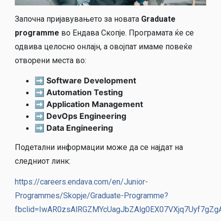
Започна пријавувањето за новата
Graduate
programme
во Ендава Скопје. Програмата ќе се
одвива целосно онлајн, а овојпат имаме повеќе
отворени места во:
➡
️ Software Development
➡
️ Automation Testing
➡
️ Application Management
➡
️ DevOps
Engineering
➡
️ Data Engineering
Подетални информации може да се најдат на
следниот линк:
https://careers.endava.com/en/Junior-
Programmes/Skopje/Graduate-Programme?
fbclid=IwAR0zsAlRGZMYcUagJbZAlg0EX07VXjq7Uyf7gZ