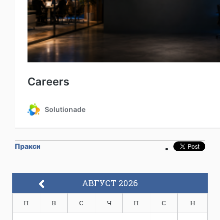
Пракси
АВГУСТ 2026
П
В
С
Ч
П
С
Н