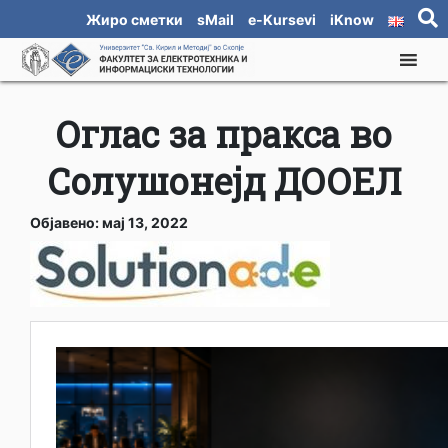
Жиро сметки
sMail
e-Kursevi
iKnow
Оглас за пракса во
Солушонејд ДООЕЛ
Објавено: мај 13, 2022