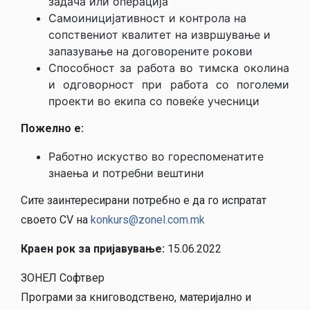
задача или операција
Самоиницијативност и контрола на
сопствениот квалитет на извршување и
запазување на договорените рокови
Способност за работа во тимска околина
и одговорност при работа со поголеми
проекти во екипа со повеќе учесници
Пожелно е:
Работно искуство во гореспоменатите
знаења и потребни вештини
Сите заинтересирани потребно е да го испратат
своето CV на
konkurs@zonel.com.mk
Краен рок за пријавување:
15.06.2022
ЗОНЕЛ Софтвер
Програми за книговодствено, материјално и