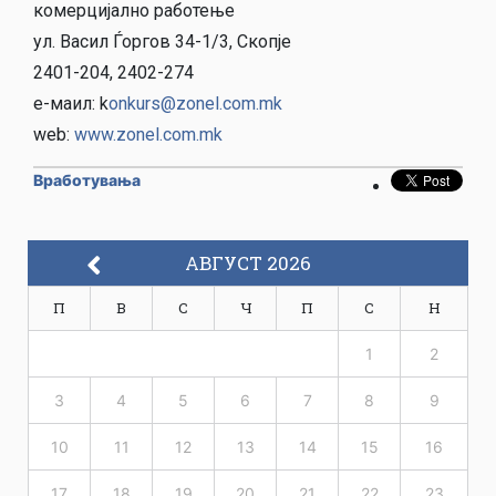
комерцијално работење
ул. Васил Ѓоргов 34-1/3, Скопје
2401-204, 2402-274
е-маил: k
onkurs@zonel.com.mk
web:
www.zonel.com.mk
Вработувања
АВГУСТ 2026
П
В
С
Ч
П
С
Н
1
2
3
4
5
6
7
8
9
10
11
12
13
14
15
16
17
18
19
20
21
22
23