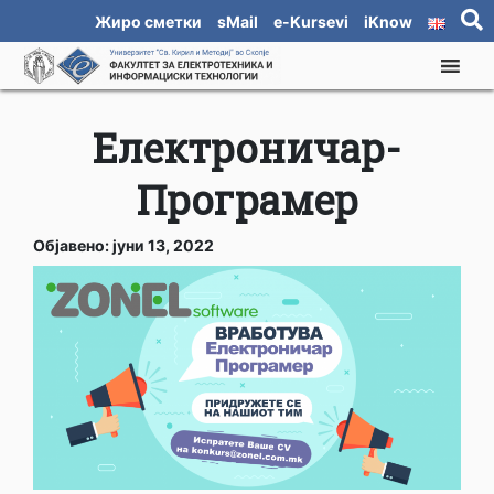
Жиро сметки
sMail
e-Kursevi
iKnow
Електроничар-
Програмер
Објавено: јуни 13, 2022