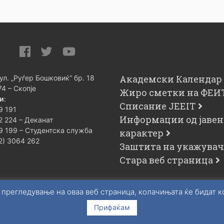
Академски Календар
 ул. „Руѓер Бошковиќ“ бр. 18
74 – Скопје
Жиро сметки на ФЕИ
и
:
Списание JEEIT
9 191
Информации од јавен
2 224 – Деканат
9 199 – Студентска служба
карактер
02) 3064 262
Заштита на укажува
Стара веб страница
 прегледување на оваа веб страница, колачињата ќе бидат 
Прифаќам