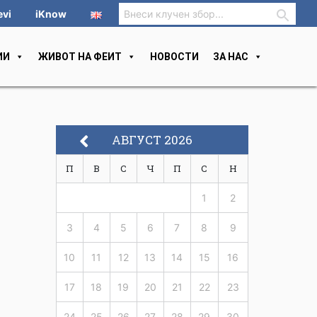
evi
iKnow
ИИ
ЖИВОТ НА ФЕИТ
НОВОСТИ
ЗА НАС
АВГУСТ 2026
П
В
С
Ч
П
С
Н
1
2
3
4
5
6
7
8
9
10
11
12
13
14
15
16
17
18
19
20
21
22
23
24
25
26
27
28
29
30