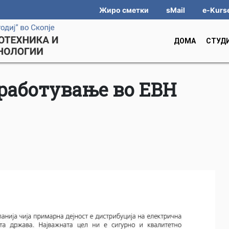
Жиро сметки
sMail
e-Kurs
ДОМА
СТУД
вработување во EВН