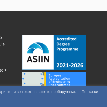
Т
чи
користени во текот на вашето пребарување.
Поставки