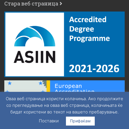
Стара веб страница
Оваа веб страница користи колачиња. Ако продолжите
со прегледување на оваа веб страница, колачињата ќе
бидат користени во текот на вашето пребарување.
Поставки
Прифаќам