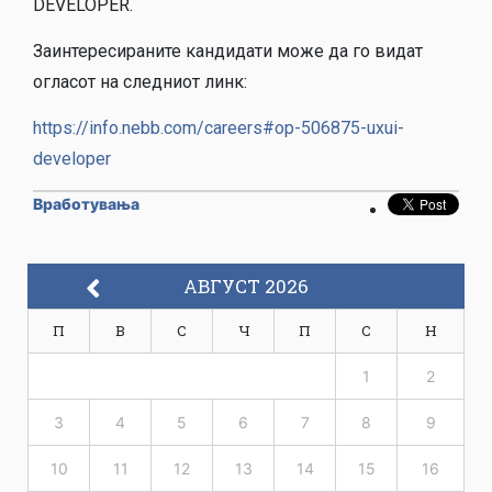
DEVELOPER.
Заинтересираните кандидати може да го видат
огласот на следниот линк:
https://info.nebb.com/careers#op-506875-uxui-
developer
Вработувања
АВГУСТ 2026
П
В
С
Ч
П
С
Н
1
2
3
4
5
6
7
8
9
10
11
12
13
14
15
16