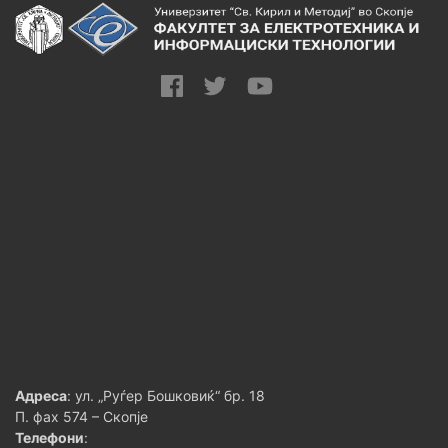
Адреса
: ул. „Руѓер Бошковиќ“ бр. 18
П. фах 574 – Скопје
Телефони
: