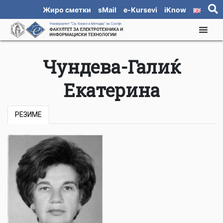
Жиро сметки
sMail
e-Kursevi
iKnow
Чундева-Галиќ
Екатерина
РЕЗИМЕ