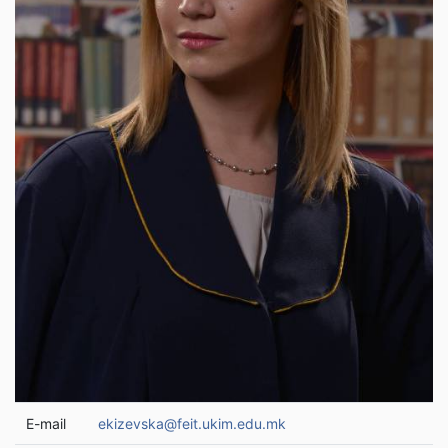
E-mail
ekizevska@feit.ukim.edu.mk