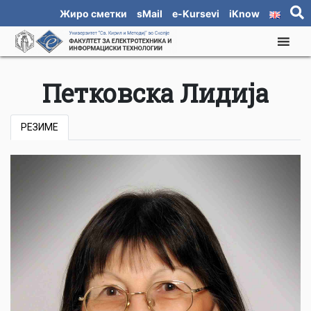
Жиро сметки
sMail
e-Kursevi
iKnow
Петковска Лидија
РЕЗИМЕ