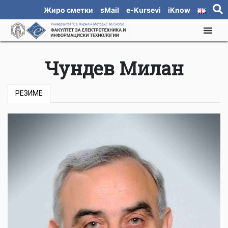
Жиро сметки
sMail
e-Kursevi
iKnow
Чундев Милан
РЕЗИМЕ