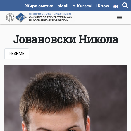
Жиро сметки
sMail
e-Kursevi
iKnow
Јовановски Никола
РЕЗИМЕ