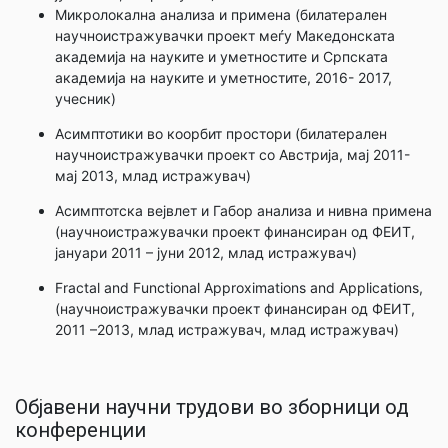
Микролокална анализа и примена (билатерален
научноистражувачки проект меѓу Македонската
академија на науките и уметностите и Српската
академија на науките и уметностите, 2016- 2017,
учесник)
Асимптотики во коорбит простори (билатерален
научноистражувачки проект со Австрија, мај 2011-
мај 2013, млад истражувач)
Асимптотска вејвлет и Габор анализа и нивна примена
(научноистражувачки проект финансиран од ФЕИТ,
јануари 2011 – јуни 2012, млад истражувач)
Fractal and Functional Approximations and Applications,
(научноистражувачки проект финансиран од ФЕИТ,
2011 –2013, млад истражувач, млад истражувач)
Објавени научни трудови во зборници од
конференции