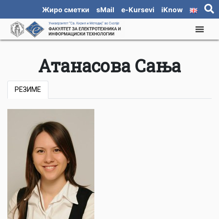
Жиро сметки
sMail
e-Kursevi
iKnow
Атанасова Сања
РЕЗИМЕ