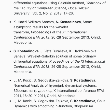
differential equations using Galerkin method,
Yearbook of
the Faculty of Computer Science, Goce Delcev
University
, Vol. 2, No. 2, 2013, 17-26.
K. Hadzi-Velkova Saneva,
S. Kostadinova
, Some
asymptotic results for the wavelet
transform,
Proceedings of the XI International
Conference
ETAI 2013
, 26-28 September 2013, Ohrid,
Macedonia.
S. Kostadinova
, J. Veta Buralieva, K. Hadzi-Velkova
Saneva, Wavelet-Galerkin solution of some ordinary
differential equations,
Proceedings of the XI International
Conference
ETAI 2013
, 26-28 September 2013, Ohrid,
Macedonia.
Lj. M. Kocic, S. Gegovska-Zajkova,
S. Kostadinova
,
Numerical Analysis of hyperjurk dynamical systems,
Зборник на трудови од X International conference ЕTAI
2011, 16-20 IX 2011, Ohrid, Macedonia.
Lj. M. Kocic, S. Gegovska-Zajkova,
S. Kostadinova
, Chua
Dynamics with smoothing h-function, Зборник на