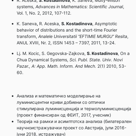
R. Aceska,
S. Kostadinova
, K. Saneva, Multy-Wilson
systems,
Advances in Mathematics: Scientific Journal
,
Vol. 1, No. 2, 2012, 107-112.
K. Saneva
,
R. Aceska,
S. Kostadinova
, Asymptotic
behavior of distributions and the short-time Fourier
transform,
Analele Universitatii “EFTIMIE MURGU” Resita
,
ANUL XVIII, Nr. 2, ISSN 1453 – 7397, 2011, 13-24.
Lj. M. Kocic, S. Gegovska-Zajkova,
S. Kostadinova
, On a
Chua Dynamical Systems,
Sci. Publ. State. Univ. Novi
Pazar., A: App. Math. Inform. And Mech.
2(1) 2010, 53-
60.
Анализа и математичко моделирање на
луминисцентни криви добиени со оптички
стимулирана луминисценција и термолуминисценција
(проект финансиран од ФЕИТ, 2017, учесник)
Теорија на рамки и асимптотска анализа (билатерален
научноистражувачки проект со Австрија, јули 2016-
јуни 2018, истражувач)