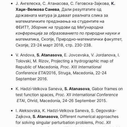
Ј. Ангелеска, С. Атанасова, С. Геговска-Зајкова,
К.
Хаџи-Велкова Санева
, Дали резултатите од
државната матура ја даваат реалната слика за
математичките предзнаења на студентите на
ФЕИТ?,
Зборник на трудови од Меѓународна
конференција за образованието по природни науки и
математика,
Скопје, Природно-математички факултет,
Скопје, 23-24 март 2018, стр. 230-238.
V. Andova,
S. Atanasova
, E. Jovcevska, V. Jordanova, I.
Tolovski, M. Rizov, Projecting a hydrographic map of
Republic of Macedonia
, Proc. XIII International
Conference ETAI
2016, Struga, Macedonia, 22-24
September 2016.
K. Hadzi-Velkova Saneva,
S. Atanasova
, Gabor frames on
test function spaces,
Proc. XII International Conference
ETAI
, Ohrid, Macedonia, 24-26 September 2015.
I. Aleksovska, K. Hadzi-Velkova Saneva, S. Gegovska-
Zajkova,
S. Atanasova
, Different numerical approaches
for solving singular perturbation problems,
Proc. XII