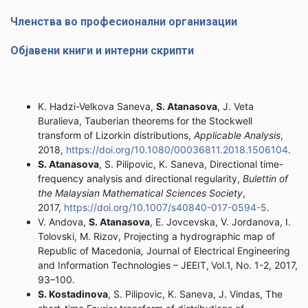
Членства во професионални организации
Објавени книги и интерни скрипти
K. Hadzi-Velkova Saneva,
S. Atanasova
, J. Veta
Buralieva, Tauberian theorems for the Stockwell
transform of Lizorkin distributions,
Applicable Analysis
,
2018,
https://doi.org/10.1080/00036811.2018.1506104
.
S. Atanasova
, S. Pilipovic, K. Saneva, Directional time-
frequency analysis and directional regularity,
Bulettin of
the Malaysian Mathematical Sciences Society
,
2017,
https://doi.org/10.1007/s40840-017-0594-5
.
V. Andova,
S. Atanasova
, E. Jovcevska, V. Jordanova, I.
Tolovski, M. Rizov, Projecting a hydrographic map of
Republic of Macedonia
,
Journal of Electrical Engineering
and Information Technologies – JEEIT,
Vol.1, No. 1-2, 2017,
93–100.
S. Kostadinova
, S. Pilipovic, K. Saneva, J. Vindas, The