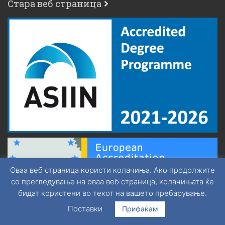
Стара веб страница
Оваа веб страница користи колачиња. Ако продолжите
со прегледување на оваа веб страница, колачињата ќе
бидат користени во текот на вашето пребарување.
Поставки
Прифаќам