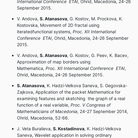
International Conference ETAI
, Ohrid, Macedonia, 24-26
September 2015.
V. Andova,
S. Atanasova
, G. Kostov, M. Prockova, K.
Kostovska, Movement of 2D fractal using
iteratedfunctional systems,
Proc. XII International
Conference ETAI
, Ohrid, Macedonia, 24-26 September
2015.
V. Andova,
S. Atanasova
, G. Kostov, G. Peev, K. Bacev,
Approximation of map borders using
Mathematica,
Proc. XII International Conference ETAI
,
Ohrid, Macedonia, 24-26 September 2015.
S. Atanasova
, K. Hadzi-Velkova Saneva, S. Gegovska-
Zajkova, Application of the packet
Mathematica
for
examining features and sketching the graph of a real
function of a real variable,
Proc.
V Congress of
Mathematicians of Macedonia
, 24-27 September 2014,
Ohrid, Macedonia, 52-66.
J. Veta Buralieva,
S. Kostadinova
, K. Hadzi-Velkova
Saneva, Wavelet application in solving ordinary