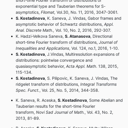
short-time Fourier transform of distributions of
exponential type and Tauberian theorems for S-
asymptotics,
Filomat,
Vol.30, No. 11, 2016, 3047-3061.
S. Kostadinova
, K. Saneva, J. Vindas, Gabor frames and
asymptotic behavior of Schwartz distributions,
Appl.
Anal. Discrete Math.,
Vol. 10, No. 2, 2016, 292-307.
K. Hadzi-Velkova Saneva,
S. Atanasova
, Directional
short-time Fourier transform of distributions,
Journal of
Inequalities and Applications
, Vol. 124, no.1, 2016, 1-10.
S. Kostadinova
, J.Vindas, Multiresolution expansions of
distributions: pointwise convergence and
quasiasymptotic behavior,
Acta Appl. Math
. 138, 2015,
115-134.
S. Kostadinova
, S. Pilipovic, K. Saneva, J. Vindas, The
ridgelet transform of distributions,
Integral Transforms
Spec. Funct.
, Vol. 25, No. 5, 2014, 344-358.
K. Saneva, R. Aceska,
S. Kostadinova
, Some Abelian and
Tauberian results for the short-time Fourier
transform,
Novi Sad Journal of Math.
, Vol. 43, No. 2,
2013, 81-89.