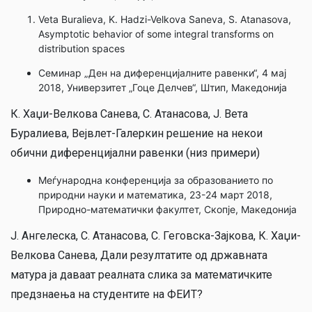
Veta Buralieva, K. Hadzi-Velkova Saneva, S. Atanasova,
Asymptotic behavior of some integral transforms on
distribution spaces
Семинар „Ден на диференцијалните равенки“, 4 мај
2018, Универзитет „Гоце Делчев“, Штип, Македонија
К. Хаџи-Велкова Санева, С. Атанасова, Ј. Вета
Буралиева, Вејвлет-Галеркин решение на некои
обични диференцијални равенки (низ примери)
Меѓународна конференција за образованието по
природни науки и математика, 23-24 март 2018,
Природно-математички факултет, Скопје, Македонија
Ј. Ангелеска, С. Атанасова, С. Геговска-Зајкова, К. Хаџи-
Велкова Санева, Дали резултатите од државната
матура ја даваат реалната слика за математичките
предзнаења на студентите на ФЕИТ?