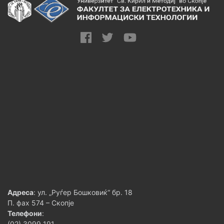
Адреса
: ул. „Руѓер Бошковиќ“ бр. 18
П. фах 574 – Скопје
Телефони
:
(02) 3099 191