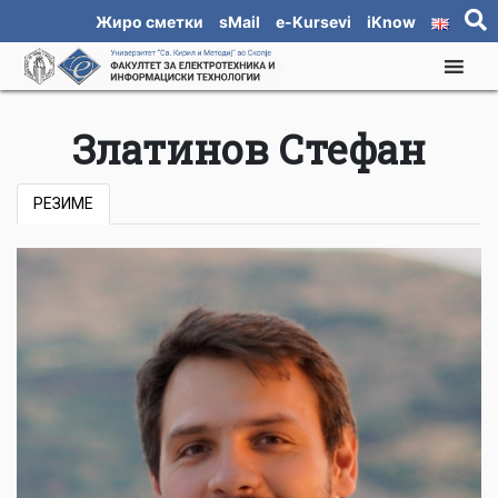
Жиро сметки
sMail
e-Kursevi
iKnow
Златинов Стефан
РЕЗИМЕ