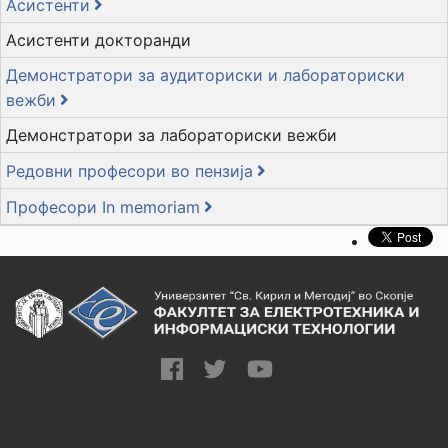
Асистенти
Асистенти докторанди
Демонстратори за аудиториски и лабораториски
вежби
Демонстратори за лабораториски вежби
Редовни професори во пензија
Професори In memoriam