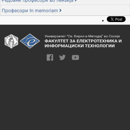
Редовни професори во пензија
Професори In memoriam