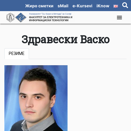
Жиро сметки
sMail
e-Kursevi
iKnow
Здравески Васко
РЕЗИМЕ