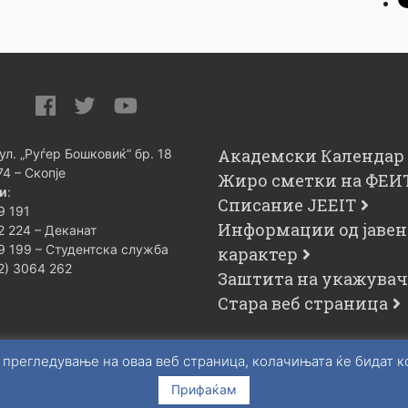
Академски Календар
 ул. „Руѓер Бошковиќ“ бр. 18
74 – Скопје
Жиро сметки на ФЕИ
и
:
Списание JEEIT
9 191
Информации од јавен
2 224 – Деканат
9 199 – Студентска служба
карактер
02) 3064 262
Заштита на укажува
Стара веб страница
 прегледување на оваа веб страница, колачињата ќе бидат 
Прифаќам