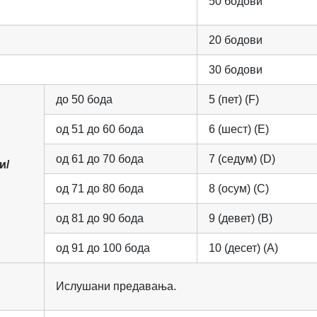
50 бодови
20 бодови
30 бодови
до 50 бода
5 (пет) (F)
од 51 до 60 бода
6 (шест) (E)
од 61 до 70 бода
7 (седум) (D)
и/
од 71 до 80 бода
8 (осум) (C)
од 81 до 90 бода
9 (девет) (B)
од 91 до 100 бода
10 (десет) (A)
Ислушани предавања.