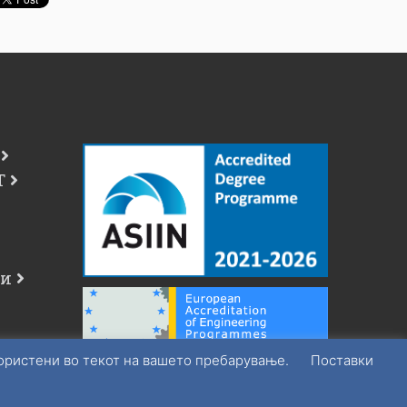
Т
чи
користени во текот на вашето пребарување.
Поставки