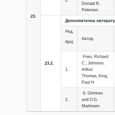
2.
Donald R.
Peterson
23.
Дополнителна литерат
Ред.
Автор
број
Fries, Richard
C., Johnson,
23.2.
1.
Arthur
Thomas, King,
Paul H
S. Grimnes
2.
und O.G.
Martinsen