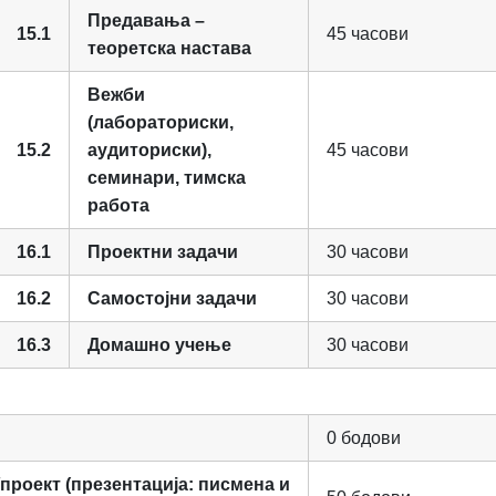
Предавања –
15.1
45 часови
теоретска настава
Вежби
(лабораториски,
15.2
аудиториски),
45 часови
семинари, тимска
работа
16.1
Проектни задачи
30 часови
16.2
Самостојни задачи
30 часови
16.3
Домашно учење
30 часови
0 бодови
проект (презентација: писмена и