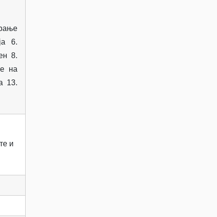
ирање
ја 6.
ен 8.
ње на
а 13.
те и