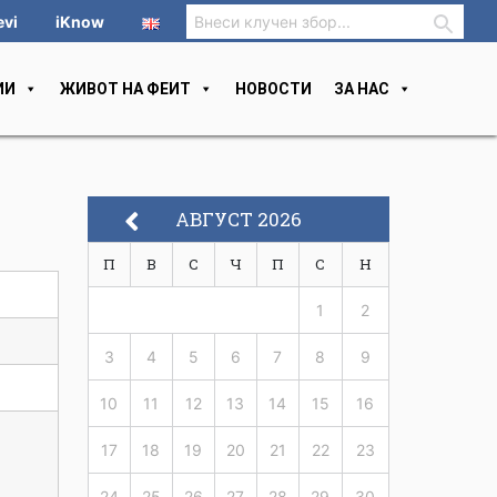
evi
iKnow
ИИ
ЖИВОТ НА ФЕИТ
НОВОСТИ
ЗА НАС
АВГУСТ 2026
П
В
С
Ч
П
С
Н
1
2
3
4
5
6
7
8
9
10
11
12
13
14
15
16
17
18
19
20
21
22
23
24
25
26
27
28
29
30