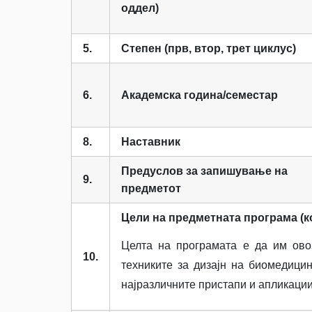
оддел)
5.
Степен (прв, втор, трет циклус)
6.
Академска година/семестар
8.
Наставник
Предуслов за запишување на
9.
предметот
Цели на предметната програма (к
Целта на програмата е да им ово
10.
техниките за дизајн на биомедици
најразличните пристапи и апликации