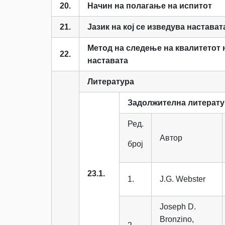
20.
Начин на полагање на испитот
21.
Јазик на кој се изведува настават
Метод на следење на квалитетот 
22.
наставата
Литература
Задолжителна литерату
Ред.
Автор
број
23.1.
1.
J.G. Webster
Joseph D.
Bronzino,