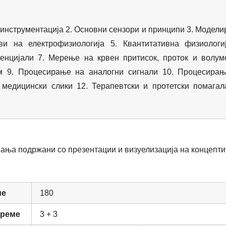
 инструментација 2. Основни сензори и принципи 3. Модел
и на електрофизиологија 5. Квантитативна физиологи
енцијали 7. Мерење на крвен притисок, проток и волум
м 9. Процесирање на аналогни сигнали 10. Процесира
 медицински слики 12. Терапевтски и протетски помагал
ања подржани со презентации и визуелизација на концепти
ме
180
време
3 + 3