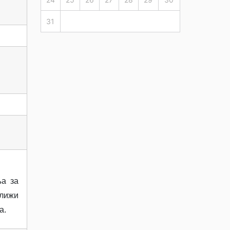
31
ња за
ближи
а.