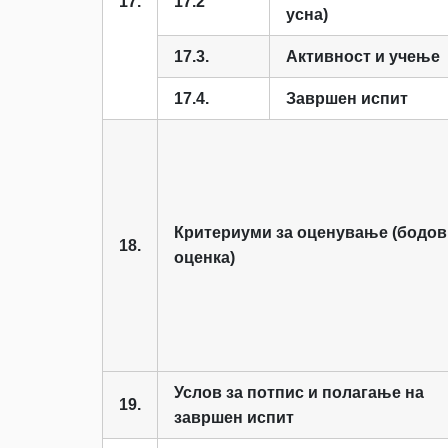
17.
17.2
усна)
17.3.
Активност и учење
17.4.
Завршен испит
Критериуми за оценување (бодов
18.
оценка)
Услов за потпис и полагање на
19.
завршен испит