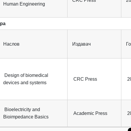
CRC Press
2
Human Engineering
ура
Наслов
Издавач
Г
Design of biomedical
CRC Press
2
devices and systems
Bioelectricity and
Academic Press
2
Bioimpedance Basics