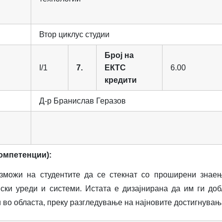
Втор циклус студии
Број на
I/1
7.
ЕКТС
6.00
кредити
Д-р Бранислав Геразов
омпетенции):
зможи на студентите да се стекнат со проширени знае
нски уреди и системи. Истата е дизајнирана да им ги до
 во областа, преку разгледување на најновите достигнувањ