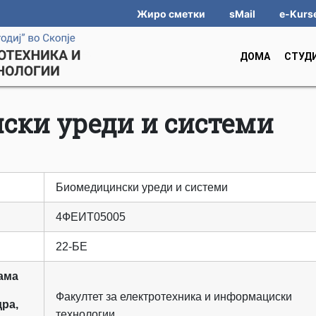
Жиро сметки
sMail
e-Kurs
ДОМА
СТУД
ски уреди и системи
Биомедицински уреди и системи
4ФЕИТ05005
22-БЕ
ама
Факултет за електротехника и информациски
дра,
технологии