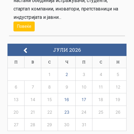
настани обединија истражувачи, студенти,
стартап компании, иноватори, претставници на
индустријата и јавни...
Повеќе
ЈУЛИ 2026
П
В
С
Ч
П
С
Н
1
2
3
4
5
6
7
8
9
10
11
12
13
14
15
16
17
18
19
20
21
22
23
24
25
26
27
28
29
30
31