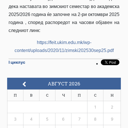
дека наставата во зимскиот семестар во академска
2025/2026 година ќе започне на 2-ри октомври 2025
година , според распоредот на часови објавен на
следниот линк:
https://feit.ukim.edu.mk/wp-
content/uploads/2020/11/zimski202530sep25.pdf
I циклус
АВГУСТ 2026
П
В
С
Ч
П
С
Н
1
2
3
4
5
6
7
8
9