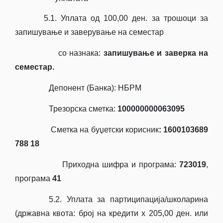
5.1. Уплата од 100,00 ден. за трошоци за
запишување и заверување на семестар
со назнака:
запишување и заверка на
семестар.
Депонент (Банка): НБРМ
Трезорска сметка:
100000000063095
Cметка на буџетски корисник
: 1600103689
788
18
Приходна шифра и програма:
723019
,
програма
41
5.2. Уплата за партиципација/школарина
(државна квота: број на кредити х 205,00 ден. или