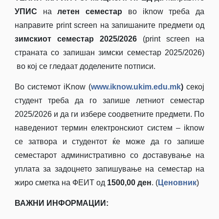
УПИС
на
летен семестар
во iknow треба да
направите print screen на запишаните предмети од
зимскиот семестар 2025/2026
(print screen на
страната со запишан зимски семестар 2025/2026)
во кој се гледаат доделените потписи.
Во системот iKnow (
www
.
iknow
.
ukim
.
edu
.
mk
)
секој
студент треба да го запише летниот семестар
2025/2026 и да ги избере соодветните предмети. По
наведениот термин електронскиот систем – iknow
се затвора и студентот ќе може да го запише
семестарот административно со доставување на
уплата за задоцнето запишување на семестар на
жиро сметка на ФЕИТ од
1500,00 ден
. (
Ценовник
)
ВАЖНИ ИНФОРМАЦИИ: