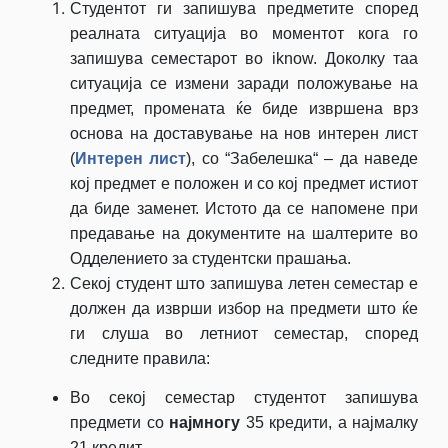
Студентот ги запишува предметите според
реалната ситуација во моментот кога го
запишува семестарот во iknow. Доколку таа
ситуација се измени заради положување на
предмет, промената ќе биде извршена врз
основа на доставување на нов интерен лист
(
Интерен лист
), со “Забелешка“ – да наведе
кој предмет е положен и со кој предмет истиот
да биде заменет. Истото да се напомене при
предавање на документите на шалтерите во
Одделението за студентски прашања.
Секој студент што запишува летен семестар е
должен да изврши избор на предмети што ќе
ги слуша во летниот семестар, според
следните правила:
Во секој семестар студентот запишува
предмети со
најмногу
35 кредити, а најмалку
21 кредит,