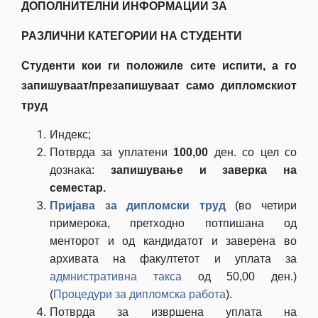
ДОПОЛНИТЕЛНИ ИНФОРМАЦИИ ЗА
РАЗЛИЧНИ КАТЕГОРИИ НА СТУДЕНТИ
Студенти кои ги положиле сите испити, а го
запишуваат/презапишуваат само дипломскиот
труд
Индекс;
Потврда за уплатени
100,00
ден. со цел со
дознака:
запишување и заверка на
семестар.
Пријава за дипломски труд
(во четири
примерока, претходно потпишана од
менторот и од кандидатот и заверена во
архивата на факултетот и уплата за
адмнистративна такса
од 50,00 ден.)
(
Процедури за дипломска работа
).
Потврда за извршена уплата на