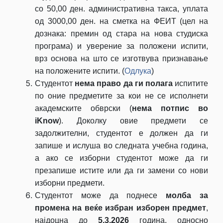
со 50,00 ден. административна такса, уплата
од 3000,00 ден. на сметка на ФЕИТ (цел на
дознака: премин од стара на нова студиска
програма) и уверение за положени испити,
врз основа на што се изготвува признавање
на положените испити. (
Одлука
)
Студентот
нема право да ги полага
испитите
по оние предметите за кои не се исполнети
академските обврски (
нема потпис во
iKnow
). Доколку овие предмети се
задолжителни, студентот е должен да ги
запише и ислуша во следната учебна година,
а ако се изборни студентот може да ги
презапише истите или да ги замени со нови
изборни предмети.
Студентот може да поднесе
молба за
промена на веќе избран изборен предмет
,
најдоцна до
5.3.2026
година, односно