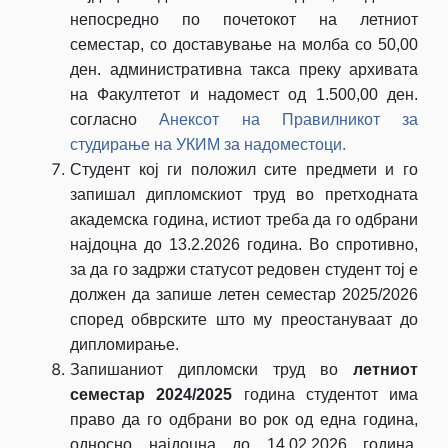
непосредно по почетокот на летниот
семестар, со доставување на молба со 50,00
ден. административна такса преку архивата
на Факултетот и надомест од 1.500,00 ден.
согласно
Анексот на Правилникот за
студирање на УКИМ за надоместоци.
Студент кој ги положил сите предмети и го
запишал дипломскиот труд во претходната
академска година, истиот треба да го одбрани
најдоцна до 13.2.2026 година. Во спротивно,
за да го задржи статусот редовен студент тој е
должен да запише летен семестар 2025/2026
според обврските што му преостануваат до
дипломирање.
Запишаниот дипломски труд во
летниот
семестар 2024/2025
година студентот има
право да го одбрани во рок од една година,
односно најдоцна до 14.02.2026 година.