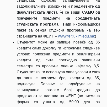
студираат, односно запишувањето на
задолжителните, изборните и
предметите од
факултетската листа
ќе се врши
САМО
од
понудените предмети
на соодветната
студиската програма
. (види информациски
пакет за секоја студиска програма на веб
страницата на ФЕИТ –
www.feit.ukim.edu.mk
)
Студентот може да запише повеќе од 35
кредити само доколку ги исполнува следниве
услови: положени предмети и реализирани
кредити од сите претходно запишани
семестри со просечна оценка најмалку 8,5.
Студентот кој ги исполнува овие услови и сака
да запише поголем број кредити од 35,
поднесува Барање за одобрување на
запишување поголем број кредити до
продеканот за настава на ФЕИТ (во писмена
форма со уплата од 50,00 ден. за