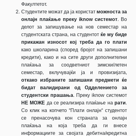
Факултетот.
Студентите можат да ја користат
можноста за
онлајн плаќање преку
iknow
системот
. Во
делот за запишување на нов семестар на
студентската страна, на студентот
ќе му биде
прикажан износот кој треба да го плати
како школарина (според бројот на запишани
кредити), како и на сите други дополнителни
плаќања за соодветниот зимски/летен
семестар, вклучувајќи ја и провизијата,
откако избраните запишани предмети ќе
бидат валидирани од Одделението за
студентски прашања
. Преку iknow системот
НЕ МОЖЕ
да се реализира плаќање на
рати
.
Со клик на копчето “Плати онлајн“ студентот
се пренасочува кон страната за онлајн
плаќања на која треба да ги внесе
информациите за својата дебитна/кредитна