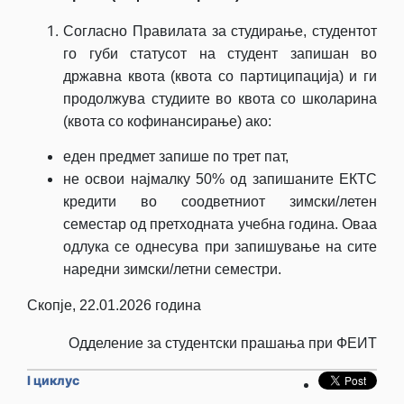
Согласно Правилата за студирање, студентот
го губи статусот на студент запишан во
државна квота (квота со партиципација) и ги
продолжува студиите во квота со школарина
(квота со кофинансирање) ако:
еден предмет запише по трет пат,
не освои најмалку 50% од запишаните ЕКТС
кредити во соодветниот зимски/летен
семестар од претходната учебна година. Оваа
одлука се однесува при запишување на сите
наредни зимски/летни семестри.
Скопје, 22.01.2026 година
Одделение за студентски прашања при ФЕИТ
I циклус