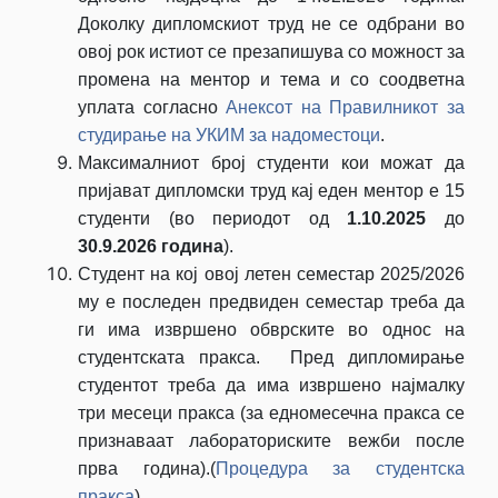
Доколку дипломскиот труд не се одбрани во
овој рок истиот се презапишува со можност за
промена на ментор и тема и со соодветна
уплата согласно
Анексот на Правилникот за
студирање на УКИМ за надоместоци
.
Максималниот број студенти кои можат да
пријават дипломски труд кај еден ментор е 15
студенти (во периодот од
1.10.2025
до
30.9.2026 година
).
Студент на кој овој летен семестар 2025/2026
му е последен предвиден семестар треба да
ги има извршено обврските во однос на
студентската пракса. Пред дипломирање
студентот треба да има извршено најмалку
три месеци пракса (за едномесечна пракса се
признаваат лабораториските вежби после
прва година).(
Процедура за студентска
пракса
)