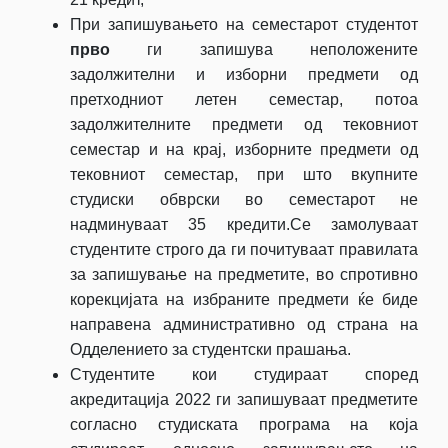
При запишувањето на семестарот студентот
прво
ги запишува неположените
задолжителни и изборни предмети од
претходниот летен семестар, потоа
задолжителните предмети од тековниот
семестар и на крај, изборните предмети од
тековниот семестар, при што вкупните
студиски обврски во семестарот не
надминуваат 35 кредити.Се замолуваат
студентите строго да ги почитуваат правилата
за запишување на предметите, во спротивно
корекцијата на избраните предмети ќе биде
направена административно од страна на
Одделението за студентски прашања.
Студентите кои студираат според
акредитација 2022 ги запишуваат предметите
согласно студиската програма на која