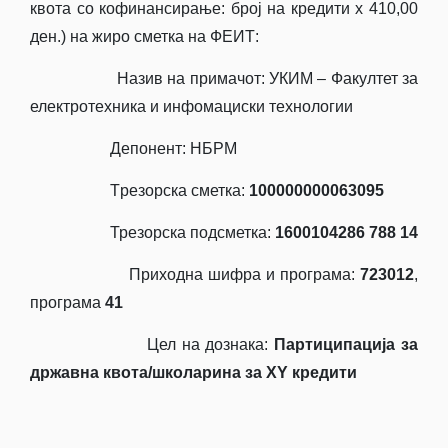
квота со кофинансирање: број на кредити х 410,00
ден.) на жиро сметка на ФЕИТ:
Назив на примачот: УКИМ – Факултет за
електротехника и инфомациски технологии
Депонент: НБРМ
Tрезорска сметка:
100000000063095
Трезорска подсметка:
1600104286
788
14
Приходна шифра и програма:
723012
,
програма
41
Цел на дознака:
Партиципација за
државна квота/школарина за
XY
кредити