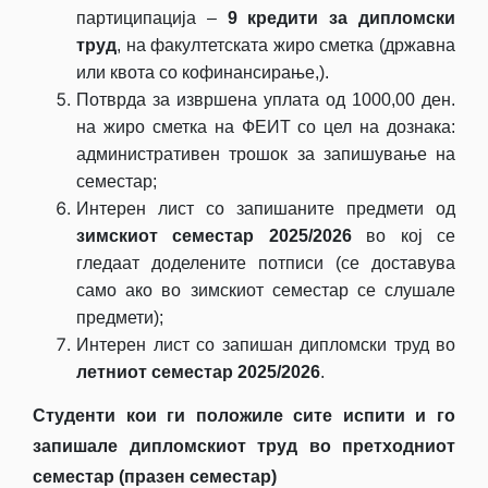
партиципација –
9 кредити за дипломски
труд
, на факултетската жиро сметка (државна
или квота со кофинансирање,).
Потврда за извршена уплата од 1000,00 ден.
на жиро сметка на ФЕИТ со цел на дознака:
административен трошок за запишување на
семестар;
Интерен лист со запишаните предмети од
зимскиот семестар 2025/2026
во кој се
гледаат доделените потписи (се доставува
само ако во зимскиот семестар се слушале
предмети);
Интерен лист со запишан дипломски труд во
летниот семестар 2025/2026
.
Студенти кои ги положиле сите испити и го
запишале дипломскиот труд во претходниот
семестар (празен семестар)