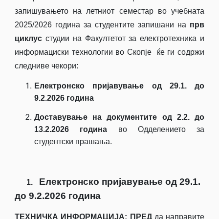
запишувањето на летниот семестар во учебната
2025/2026 година за студентите запишани на
прв
циклус
студии на Факултетот за електротехника и
информациски технологии во Скоп­­­је ќе ги содржи
следниве чекори:
Електронско пријавување од
29
.1. до
9.2.2026
година
Доставување на документите од 2.2. до
13.2.2026 година
во Одделението за
студентски прашања.
Електронско пријавување од
29
.1.
1.
до 9.2.2026
година
ТЕХНИЧКА ИНФОРМАЦИЈА: ПРЕД
да направите