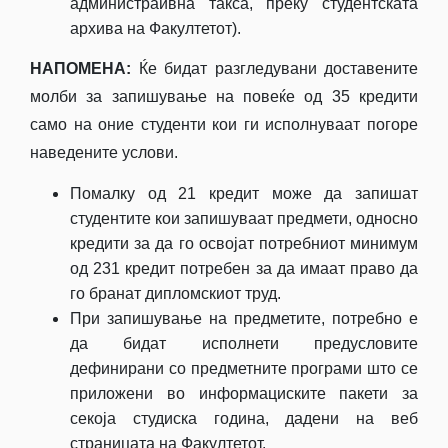
администраивна такса, преку студентската
архива на Факултетот).
НАПОМЕНА:
Ќе бидат разгледувани доставените
молби за запишување на повеќе од 35 кредити
само на оние студенти кои ги исполнуваат погоре
наведените услови.
Помалку од 21 кредит може да запишат
студентите кои запишуваат предмети, односно
кредити за да го освојат потребниот минимум
од 231 кредит потребен за да имаат право да
го бранат дипломскиот труд.
При запишување на предметите, потребно е
да бидат исполнети предусловите
дефинирани со предметните програми што се
приложени во инфор­мациските пакети за
секоја студиска година, дадени на веб
страницата на Факултетот.