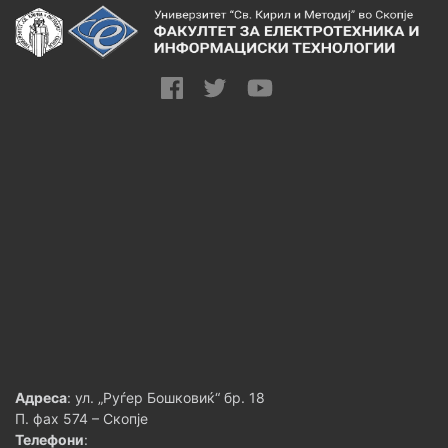
Адреса
: ул. „Руѓер Бошковиќ“ бр. 18
П. фах 574 – Скопје
Телефони
: