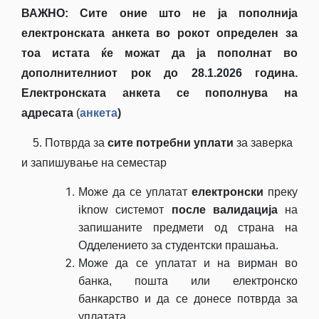
ВАЖНО: Сите оние што не ја пополнија
електронската анкета во рокот определен за
тоа истата ќе можат да ја пополнат во
дополнителниот рок до 28.1.2026 година.
Електронската анкета се пополнува на
адресата
(
анкета
)
5. Потврда за
сите потребни уплати
за заверка
и запишување на семестар
Може да се уплатат
електронски
преку
iknow системот
после валидација
на
запишаните предмети од страна на
Одделението за студентски прашања.
Може да се уплатат и на вирман во
банка, пошта или електронско
банкарство и да се донесе потврда за
уплатата