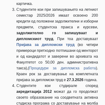
картичка.
Студентите кои при запишувањето на летниот
семестар 2025/2026 имаат освоено 200
кредити од положени задолжителни и изборни
предмети, студентска пракса и курсеви,
задолжително го запишуваат и
дипломскиот труд
. При тоа доставуваат
Пријава за дипломски труд
(во четири
примероци претходно потпишани од менторот
и од кандидатот и заверени во архивата на
Факултетот со 50,00 ден. административна
такса),(
Процедури за дипломска работа
).
Краен рок за доставување на комплетната
пријава за дипломски труд е
27.3.2026
година.
Студентите кои студирале според
акредитација 2012
можат да го продолжат
своето образование на соодветната активна
студиска програма со доставување на молба