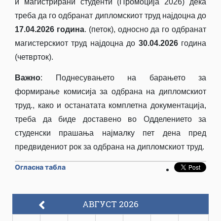
и магистрирани студенти (Промоција 2026) дека
треба да го одбранат дипломскиот труд најдоцна до
17.04.2026 година
. (петок), односно да го одбранат
магистерскиот труд најдоцна до
30.04.2026
година
(четврток).
Важно
: Поднесувањето на барањето за
формирање комисија за одбрана на дипломскиот
труд., како и останатата комплетна документација,
треба да биде доставено во Одделението за
студенски прашања најмалку пет дена пред
предвидениот рок за одбрана на дипломскиот труд.
Огласна табла
АВГУСТ 2026