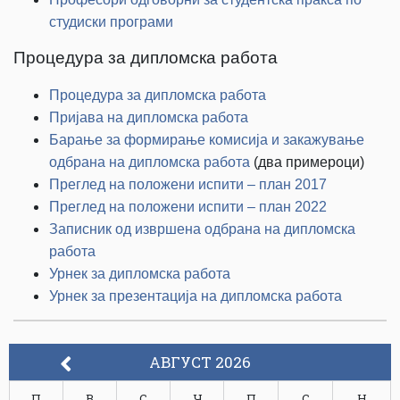
студиски програми
Процедура за дипломска работа
Процедура за дипломска работа
Пријава на дипломска работа
Барање за формирање комисија и закажување
одбрана на дипломска работа
(два примероци)
Преглед на положени испити – план 2017
Преглед на положени испити – план 2022
Записник од извршена одбрана на дипломска
работа
Урнек за дипломска работа
Урнек за презентација на дипломска работа
АВГУСТ 2026
П
В
С
Ч
П
С
Н