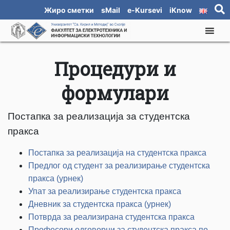
Жиро сметки
sMail
e-Kursevi
iKnow
Процедури и
формулари
Постапка за реализација за студентска
пракса
Постапка за реализација на студентска пракса
Предлог од студент за реализирање студентска
пракса (урнек)
Упат за реализирање студентска пракса
Дневник за студентска пракса (урнек)
Потврда за реализирана студентска пракса
Професори одговорни за студентска пракса по