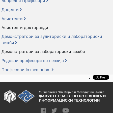
Вонредни Професори
Доценти
Асистенти
Асистенти докторанди
Демонстратори за аудиториски и лабораториски
вежби
Демонстратори за лабораториски вежби
Редовни професори во пензија
Професори In memoriam