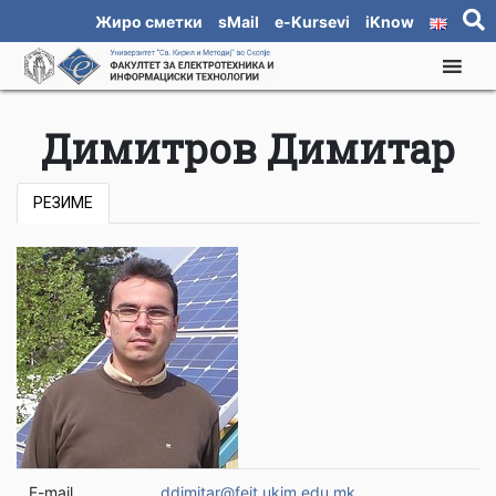
Жиро сметки
sMail
e-Kursevi
iKnow
Димитров Димитар
РЕЗИМЕ
E-mail
ddimitar@feit.ukim.edu.mk