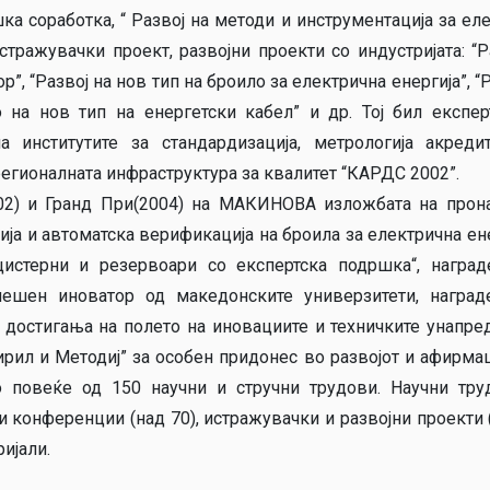
а соработка, “ Развој на методи и инструментација за ел
ражувачки проект, развојни проекти со индустријата: “Р
 “Развој на нов тип на броило за електрична енергија”, “Р
 на нов тип на енергетски кабел” и др. Тој бил експе
институтите за стандардизација, метрологија акредит
 регионалната инфраструктура за квалитет “КАРДС 2002”.
02) и Гранд При(2004) на МАКИНОВА изложбата на прон
ја и автоматска верификација на броила за електрична ене
цистерни и резервоари со експертска подршка“, награ
пешен иноватор од македонските универзитети, наград
 достигања на полето на иновациите и техничките унапре
ирил и Методиј” за особен придонес во развојот и афирмац
 повеќе од 150 научни и стручни трудови. Научни тру
 конференции (над 70), истражувачки и развојни проекти (
ријали.