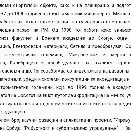
леми енергетски објекти, како и на планирање и подго
1987 до 1990 година тој бил Помошник министер во Минист
работел на технолошкиот развој на македонското стопанств
олошки развој на РМ. Од 1990, тој работи како универ
иот факултет и Воената академија во Скопје, каде 
ика, Електронски материјали, Сетила и преобразувач, О
а неелектрични големини, Микросетила и мерни с
ња, Калибрација и обезбедување на квалитет, Прин
истеми и др. Тој соработува со индустријата на развој на
еријали, уреди и системи, консултации за акредитација и др
ктромагнетни големини, која во 1999 година е акреди
ател на Советот на Институтот за акредитација на РМ, тој у
тегијата за квалитет, документите на Институтот за акредит
кредитација.
олем број научни, развојни и апликативни проекти: “Управ
на Србија, “Робустност и субоптимално управување” – З