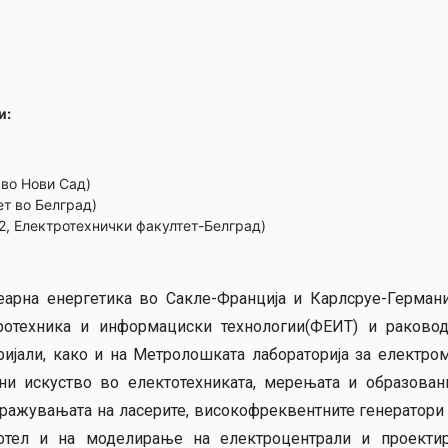
и:
 во Нови Сад)
ет во Белград)
, Електротехнички факултет-Белград)
арна енергетика во Сакле-Франција и Карлсруе-Германиј
ротехника и информациски технологии(ФЕИТ) и раковод
ијали, како и на Метролошката лабораторија за електро
ни искуство во електотехниката, мерењата и образован
стражувањата на ласерите, високофреквентните генератори
ботел и на моделирање на електроцентрали и проекти