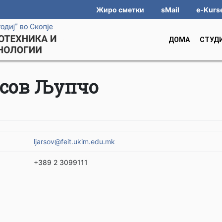
Жиро сметки
sMail
e-Kurs
ДОМА
СТУД
сов Љупчо
ljarsov@feit.ukim.edu.mk
+389 2 3099111