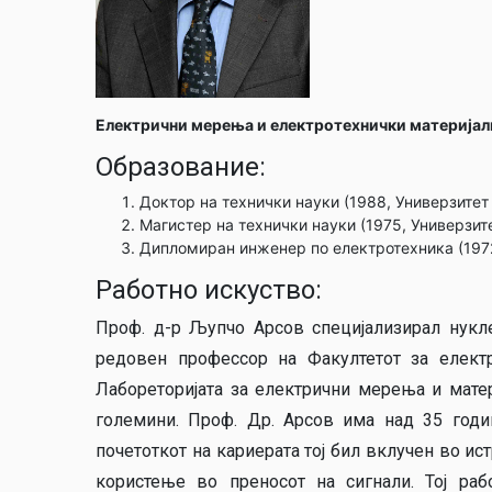
Електрични мерења и електротехнички материјал
Образование:
Доктор на технички науки (1988, Универзитет
Магистер на технички науки (1975, Универзит
Дипломиран инженер по електротехника (1972
Работно искуство:
Проф. д-р Љупчо Арсов специјализирал нукле
редовен профессор на Факултетот за елект
Лабореторијата за електрични мерења и матер
големини. Проф. Др. Арсов има над 35 годи
почетоткот на кариерата тој бил вклучен во и
користење во преносот на сигнали. Тој ра