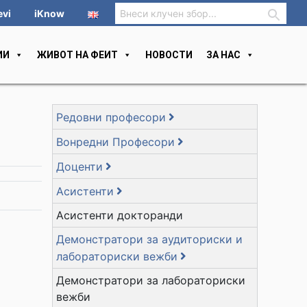
evi
iKnow
ИИ
ЖИВОТ НА ФЕИТ
НОВОСТИ
ЗА НАС
Редовни професори
Вонредни Професори
Доценти
Асистенти
Асистенти докторанди
Демонстратори за аудиториски и
лабораториски вежби
Демонстратори за лабораториски
вежби