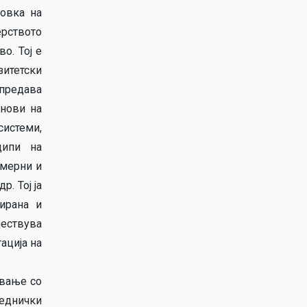
товка на
ерството
о. Тој е
зитетски
предава
снови на
истеми,
ципи на
 мерни и
. Тој ја
тирана и
чествува
ација на
ување со
аеднички