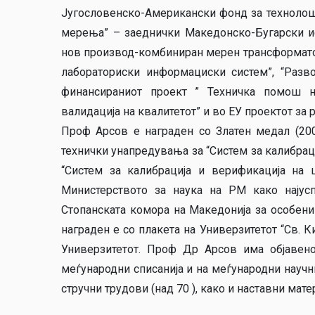
Југословенско-Американски фонд за технолошк
мерења” – заеднички Македонско-Бугарски ист
нов производ-комбиниран мерен трансформатор”,
лабораториски информациски систем”, “Разво
финансираниот проект ” Техничка помош на 
валидација на квалитетот” и во ЕУ проектот за
Проф Арсов е награден со Златен медал (20
технички унапредувања за “Систем за калибраци
“Систем за калибрација и верификација на 
Министерството за наука на РМ како најус
Стопанската комора на Македонија за особени
награден е со плакета на Универзитетот “Св. К
Универзитетот. Проф Др Арсов има објавено
меѓународни списанија и на меѓународни научни
стручни трудови (над 70 ), како и наставни мате