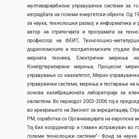
мултиваријабилни управувачки системи за го
изградбата на големи енергетски објекти. Од 
за наука, технолошки развој и информатика и 
автор на стратегијата и програмата за техн
профессор на ФЕИТ, Технолошко-металуршк
додипломските и постдипломските студии: Физ
мерната техника, Електрични мерења н
Компјутеризирани мерења, Процесни мере
управување со квалитетот, Мерно-управувачки с
управувачки системи, мерења и тестирање на мат
основа калибрационата лабораторија за еле
овластена. Во периодот 2003-2006 тој е председ
во креирањето на Законот за акредитација, Стра
РМ, соработка со Организацијата на европска а
Тој бил координатор и главен истражувач во г
големи технолошки системи”- Фонд за наука 