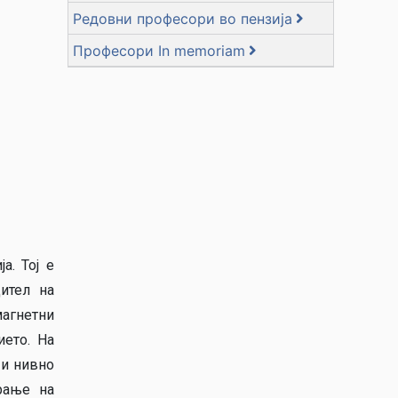
Редовни професори во пензија
Професори In memoriam
а. Тој е
ител на
магнетни
ието. На
 и нивно
рање на