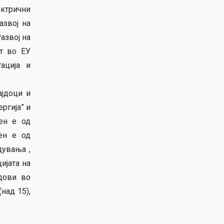
ектрични
азвој на
азвој на
рт во ЕУ
ација и
ајдоци и
ргија” и
ден е од
ен е од
дувања ,
ијата на
дови во
над 15),