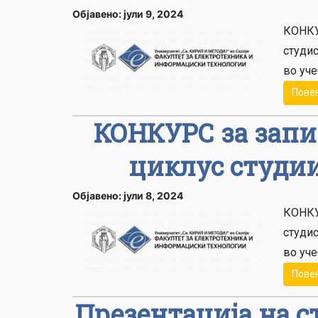
Објавено: јули 9, 2024
КОНКУ
студис
во уче
Пове
КОНКУРС за запи
циклус студии
Објавено: јули 8, 2024
КОНКУ
студис
во уче
Пове
Презентација на с