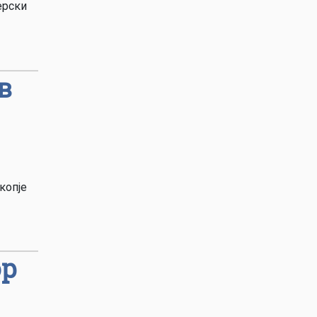
ерски
в
копје
ор