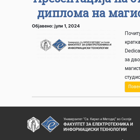
диплома на магис
Објавено: јули 1, 2024
Почиту
кратка
Dedica
за дво
магист
студис
Пове