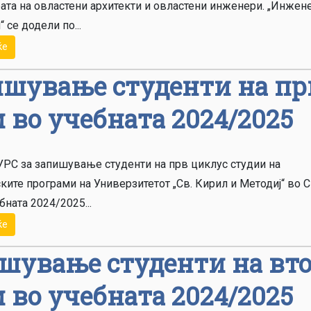
ата на овластени архитекти и овластени инженери. „Инжен
“ се додели по...
ќе
ишување студенти на пр
 во учебната 2024/2025
РС за запишување студенти на прв циклус студии на
ките програми на Универзитетот „Св. Кирил и Методиј“ во С
бната 2024/2025...
ќе
шување студенти на вт
 во учебната 2024/2025