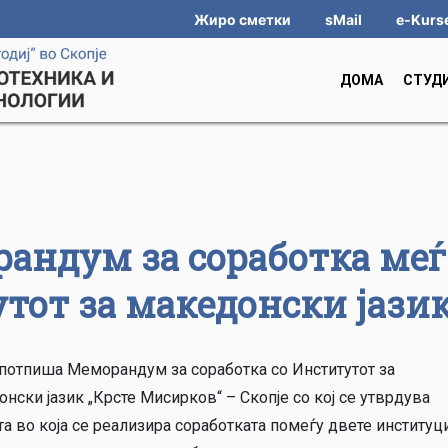
Жиро сметки
sMail
e-Kurs
ДОМА
СТУД
андум за соработка меѓ
тот за македонски јази
потпиша Меморандум за соработка со Институтот за
нски јазик „Крсте Мисирков“ – Скопје со кој се утврдува
а во која се реализира соработката помеѓу двете институц