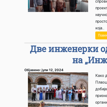
спров
проек
научно
просто
која...
Пове
Две инженерки о
на „Инж
Објавено: јули 12, 2024
Како д
Плаош
добиј
призна
органи