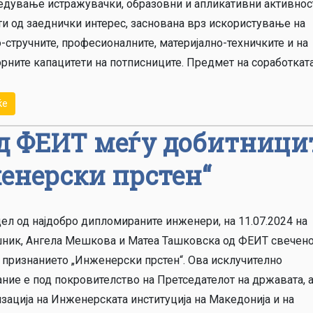
едување истражувачки, образовни и апликативни активнос
ти од заеднички интерес, заснована врз искористување на
-стручните, професионалните, материјално-техничките и на
рните капацитети на потписниците. Предмет на соработката
ќе
д ФЕИТ меѓу добитници
енерски прстен“
ел од најдобро дипломираните инженери, на 11.07.2024 на
ник, Ангела Мешкова и Матеа Ташковска од ФЕИТ свечено
а признанието „Инженерски прстен“. Ова исклучително
ние е под покровителство на Претседателот на државата, 
зација на Инженерската институција на Македонија и на