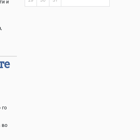
ти и
,
те
 го
а во