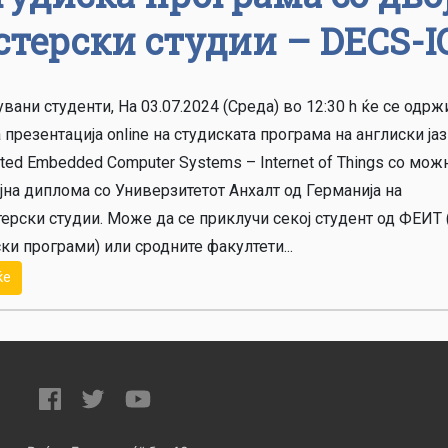
терски студии – DECS-I
вани студенти, На 03.07.2024 (Среда) во 12:30 h ќе се одрж
 презентација online на студиската програма на англиски ја
ted Embedded Computer Systems – Internet of Things со мож
јна диплома со Универзитетот Анхалт од Германија на
ерски студии. Може да се приклучи секој студент од ФЕИТ 
ки програми) или сродните факултети...
ќе