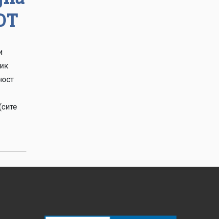
OТ
и
зик
ност
(сите