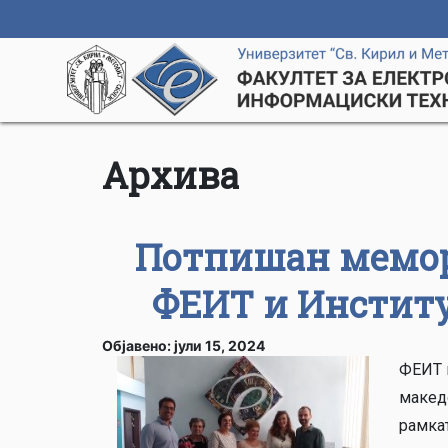
Архива
Потпишан мемор
ФЕИТ и Институ
Објавено: јули 15, 2024
ФЕИТ 
македо
рамкат