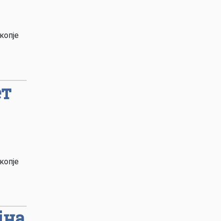
копје
ет
копје
јна