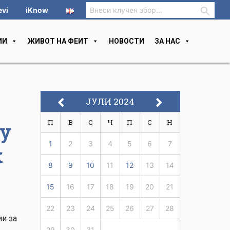
evi
iKnow
ИИ
ЖИВОТ НА ФЕИТ
НОВОСТИ
ЗА НАС
ЈУЛИ 2024
П
В
С
Ч
П
С
Н
у
1
2
3
4
5
6
7
к
8
9
10
11
12
13
14
15
16
17
18
19
20
21
22
23
24
25
26
27
28
ии за
29
30
31