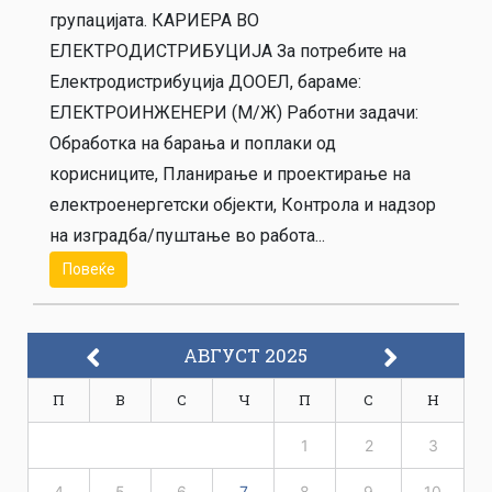
групацијата. КАРИЕРА ВО
ЕЛЕКТРОДИСТРИБУЦИЈА За потребите на
Електродистрибуција ДООЕЛ, бараме:
ЕЛЕКТРОИНЖЕНЕРИ (М/Ж) Работни задачи:
Обработка на барања и поплаки од
корисниците, Планирање и проектирање на
електроенергетски објекти, Контрола и надзор
на изградба/пуштање во работа...
Повеќе
АВГУСТ 2025
П
В
С
Ч
П
С
Н
1
2
3
4
5
6
7
8
9
10