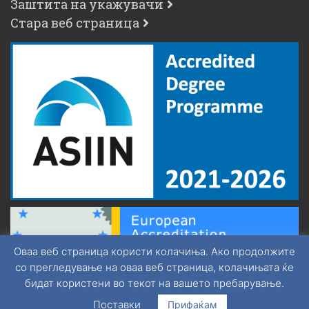
Заштита на укажувачи
Стара веб страница
Оваа веб страница користи колачиња. Ако продолжите
со прегледување на оваа веб страница, колачињата ќе
бидат користени во текот на вашето пребарување.
Поставки
Прифаќам