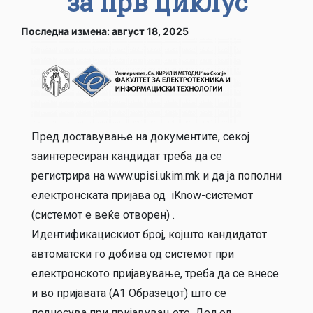
за прв циклус
Последна измена: август 18, 2025
Пред доставување на документите, секој
заинтересиран кандидат треба да се
регистрира на www.upisi.ukim.mk и да ја пополни
електронската пријава од iKnow-системот
(системот е веќе отворен) .
Идентификацискиот број, којшто кандидатот
автоматски го добива од системот при
електронското пријавување, треба да се внесе
и во пријавата (А1 Образецот) што се
поднесува при пријавувањето. Дел од