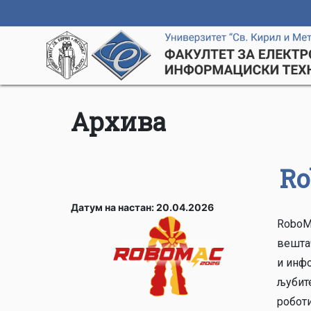
Архива
Ro
Датум на настан: 20.04.2026
RoboMa
вешта
и инфо
љубите
роботи