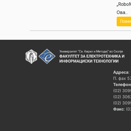
„RoboM
Ова...
Пове
Адреса
:
П. фах 5
Телефон
(02) 309
(02) 306
(02) 309
Факс
: (