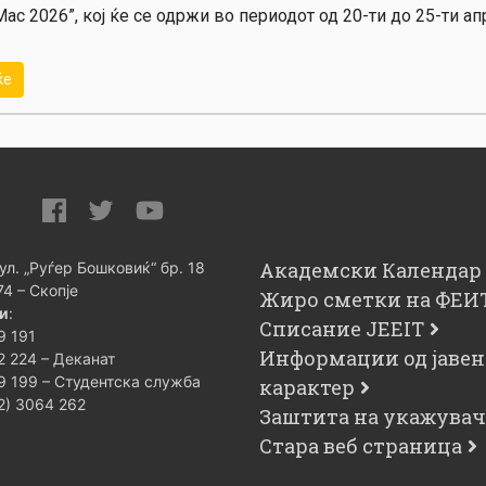
ac 2026”, кој ќе се одржи во периодот од 20-ти до 25-ти ап
ќе
Академски Календар
 ул. „Руѓер Бошковиќ“ бр. 18
74 – Скопје
Жиро сметки на ФЕИ
и
:
Списание JEEIT
9 191
Информации од јавен
2 224 – Деканат
9 199 – Студентска служба
карактер
02) 3064 262
Заштита на укажува
Стара веб страница