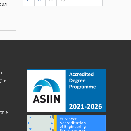
рил.
Т
чи