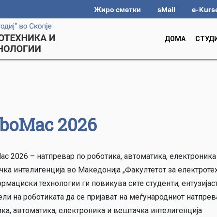
Жиро сметки
sMail
e-Kurs
ДОМА
СТУД
boMac 2026
c 2026 – натпревар по роботика, автоматика, електроника
чка интелигенција во Македонија „Факултетот за електроте
рмациски технологии ги повикува сите студенти, ентузијас
ли на роботиката да се пријават на меѓународниот натпрев
ка, автоматика, електроника и вештачка интелигенција