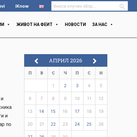
evi
iKnow
ИИ
ЖИВОТ НА ФЕИТ
НОВОСТИ
ЗА НАС
АПРИЛ 2026
П
В
С
Ч
П
С
Н
1
2
3
4
5
 и
6
7
8
9
10
11
12
хника
13
14
15
16
17
18
19
ти и
ар по
20
21
22
23
24
25
26
27
28
29
30