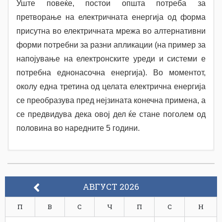
Уште повеќе, постои општа потреба за
претворање на електричната енергија од форма
присутна во електричната мрежа во алтернативни
форми потребни за разни апликации (на пример за
напојување на електронските уреди и системи е
потребна еднонасочна енергија). Во моментот,
околу една третина од целата електрична енергија
се преобразува пред нејзината конечна примена, а
се предвидува дека овој дел ќе стане поголем од
половина во наредните 5 години.
Семестар 2
Семестар 1
Задолжителни предмети
Задолжителни предмети
АВГУСТ 2026
В
П
В
С
Ч
П
С
Н
р