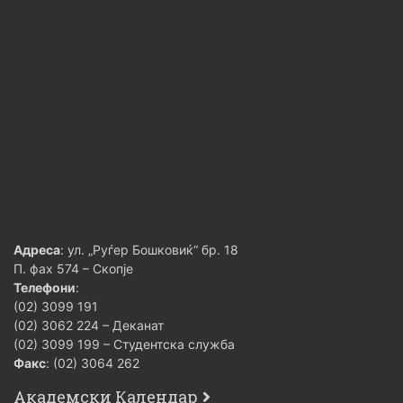
3
Вкупно
30
3+
Изборни предмети
Шифра
Предмет
Кредити
Фо
Енергетски
Адреса
: ул. „Руѓер Бошковиќ“ бр. 18
4ФЕИТ05012
електронски
6
3+
П. фах 574 – Скопје
елементи
Телефони
:
Проектирање на
(02) 3099 191
(02) 3062 224 – Деканат
4ФЕИТ05024
енергетски
6
3+
(02) 3099 199 – Студентска служба
конвертори
Факс
: (02) 3064 262
Проектирање
Академски Календар