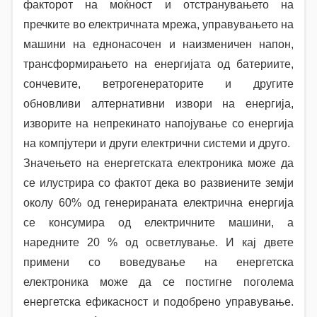
факторот на моќност и отстранувањето на
пречките во електричната мрежа, управувањето на
машини на еднонасочен и наизменичен напон,
трансформирањето на енергијата од батериите,
сончевите, ветрогенераторите и другите
обновливи алтернативни извори на енергија,
изворите на непрекинато напојување со енергија
на компјутери и други електрични системи и друго.
Значењето на енергетската електроника може да
се илустрира со фактот дека во развиените земји
околу 60% од генерираната електрична енергија
се консумира од електричните машини, а
наредните 20 % од осветлување. И кај двете
примени со воведување на енергетска
електроника може да се постигне поголема
енергетска ефикасност и подобрено управување.