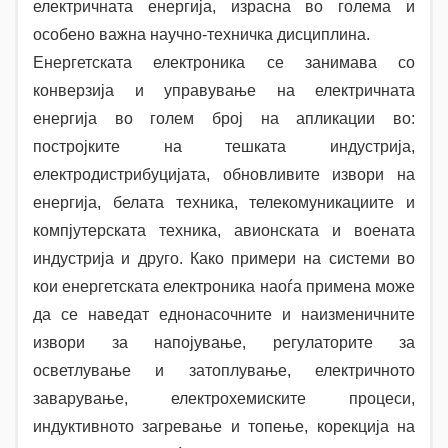
електричната енергија, израсна во голема и
особено важна научно-техничка дисциплина.
Енергетската електроника се занимава со
конверзија и управување на електричната
енергија во голем број на апликации во:
постројките на тешката индустрија,
електродистрибуцијата, обновливите извори на
енергија, белата техника, телекомуникациите и
компјутерската техника, авионската и воената
индустрија и друго. Како примери на системи во
кои енергетската електроника наоѓа примена може
да се наведат еднонасочните и наизменичните
извори за напојување, регулаторите за
осветлување и затоплување, електричното
заварување, електрохемиските процеси,
индуктивното загревање и топење, корекција на